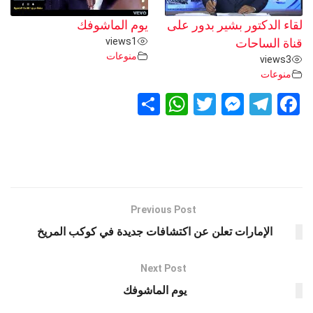
لقاء الدكتور بشير بدور على
يوم الماشوفك
views
1
قناة الساحات
منوعات
views
3
منوعات
S
W
T
M
T
F
h
h
wi
es
el
a
ar
at
tt
se
e
ce
e
s
er
n
gr
b
A
g
a
o
p
er
m
o
Previous Post
k
p
الإمارات تعلن عن اكتشافات جديدة في كوكب المريخ
Next Post
يوم الماشوفك