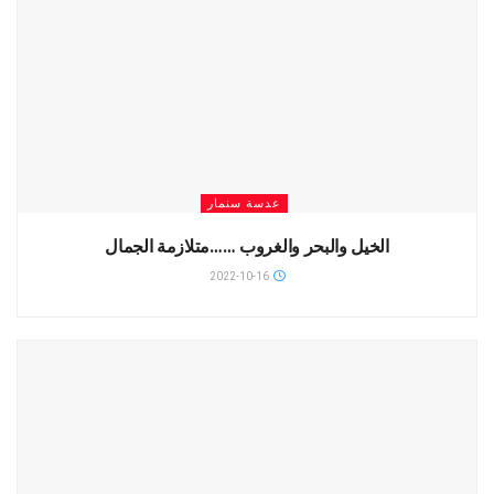
عدسة سنمار
الخيل والبحر والغروب ……متلازمة الجمال
2022-10-16