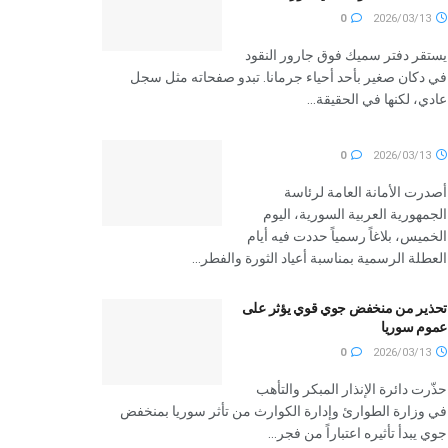
0
2026/03/13
يستقر دفتر سميك فوق جارور النقود
في دكان صغير بأحد أحياء جرمانا. تبدو صفحاته مثل سجل
عادي، لكنها في الحقيقة...
0
2026/03/13
أصدرت الأمانة العامة لرئاسة
الجمهورية العربية السورية، اليوم
الخميس، بلاغاً رسمياً حددت فيه أيام
العطلة الرسمية بمناسبة أعياد الثورة والفطر...
تحذير من منخفض جوي قوي يؤثر على
عموم سوريا
0
2026/03/13
حذّرت دائرة الإنذار المبكر والتأهب
في وزارة الطوارئ وإدارة الكوارث من تأثر سوريا بمنخفض
جوي يبدأ تأثيره اعتباراً من فجر...