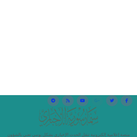
منصة إعلامية إلكترونية تنقل الحدث الإخباري بشكلٍ يومي تعني بالشؤون