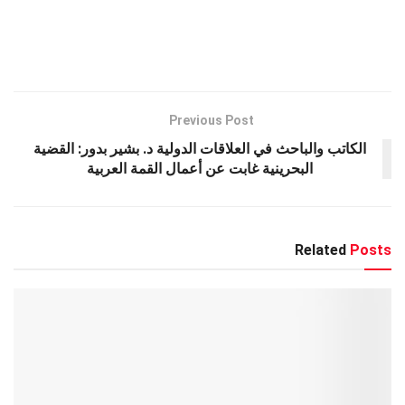
h
h
wi
es
el
a
ar
at
tt
se
e
ce
e
s
er
n
gr
b
A
g
a
o
p
er
m
o
Previous Post
k
p
الكاتب والباحث في العلاقات الدولية د. بشير بدور: القضية
البحرينية غابت عن أعمال القمة العربية
Related
Posts