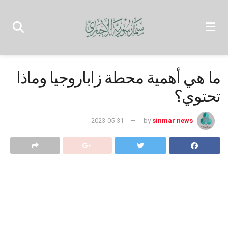
ما هي أهمية محطة زاباروجيا وماذا
تحتوي؟
2023-05-31
by
sinmar news