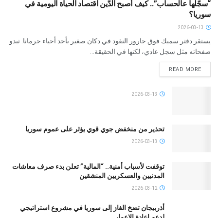
“سجّلها عالحساب”.. كيف أصبح الدَّين اقتصاد الحياة اليومية في
سوريا؟
2026-03-13
يستقر دفتر سميك فوق جارور النقود في دكان صغير بأحد أحياء جرمانا. تبدو
صفحاته مثل سجل عادي، لكنها في الحقيقة...
READ MORE
2026-03-13
تحذير من منخفض جوي قوي يؤثر على عموم سوريا
2026-03-13
توقفت لأسباب أمنية.. “المالية” تعلن بدء صرف معاشات
المدنيين والعسكريين المنشقين
2026-03-12
أذربيجان تضخ الغاز إلى سوريا في مشروع استراتيجي
لدعم إعادة الإعمار