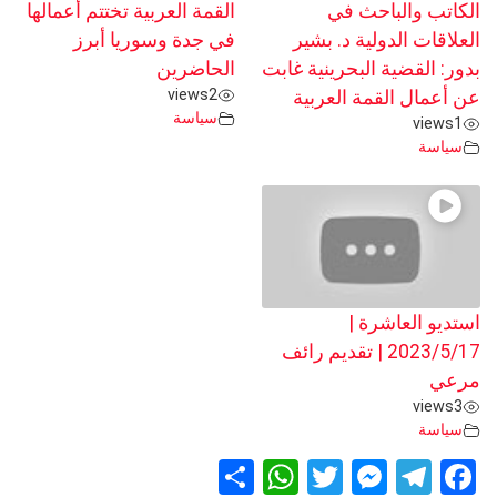
الكاتب والباحث في
القمة العربية تختتم أعمالها
العلاقات الدولية د. بشير
في جدة وسوريا أبرز
بدور: القضية البحرينية غابت
الحاضرين
views
2
عن أعمال القمة العربية
سياسة
views
1
سياسة
استديو العاشرة |
2023/5/17 | تقديم رائف
مرعي
views
3
سياسة
S
W
T
M
T
F