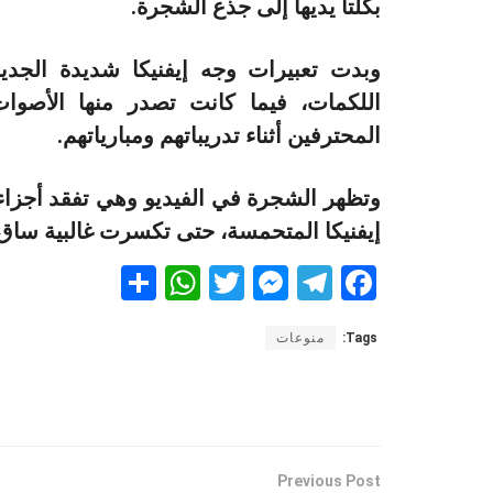
بكلتا يديها إلى جذع الشجرة.
وبدت تعبيرات وجه إيفنيكا شديدة الجدية
اللكمات، فيما كانت تصدر منها الأصوات 
المحترفين أثناء تدريباتهم ومبارياتهم.
وتظهر الشجرة في الفيديو وهي تفقد أجزاء
إيفنيكا المتحمسة، حتى تكسرت غالبية ساق 
S
W
T
M
T
F
h
h
wi
es
el
a
Tags:
منوعات
ar
at
tt
se
e
ce
e
s
er
n
gr
b
A
g
a
o
p
er
m
o
Previous Post