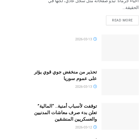
أحياء جرمانا. تبدو صفحاته مثل سجل عادي، لكنها في
الحقيقة...
READ MORE
2026-03-13
تحذير من منخفض جوي قوي يؤثر
على عموم سوريا
2026-03-13
توقفت لأسباب أمنية.. “المالية”
تعلن بدء صرف معاشات المدنيين
والعسكريين المنشقين
2026-03-12