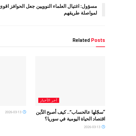
p
k
مسؤول: اغتيال العلماء النوويين جعل الحوافز اقوى
لمواصلة طريقهم
Related
Posts
آخر الأخبار
“سجّلها عالحساب”.. كيف أصبح الدَّين
2026-03-13
اقتصاد الحياة اليومية في سوريا؟
2026-03-13