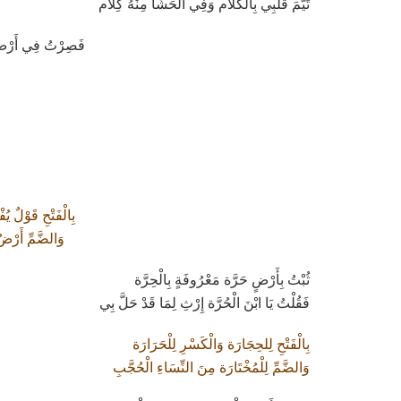
تَيَّمَ قَلْبِي بِالْكَلاَم وَفِي الْحَشَا مِنْهُ كِلاَم
فَصِرْتُ فِي أَرْضٍ 
بِالْفَتْحِ قَوْلٌ يُ
وَالضَّمِّ أَرْضٌ 
ثُبْتُ بِأَرْضٍ حَرَّة مَعْرُوفَةٍ بِالْحِرَّة
فَقُلْتُ يَا ابْنَ الْحُرَّة إِرْثِ لِمَا قَدْ حَلَّ بِي
بِالْفَتْحِ لِلحِجَارَة وَالْكَسْرِ لِلْحَرَارَة
وَالضَّمِّ لِلْمُخْتَارَة مِنَ النِّسَاءِ الْحُجَّبِ