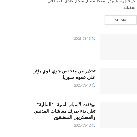
أحياء جرمانا. تبدو صفحاته مثل سجل عادي، لكنها في
الحقيقة...
READ MORE
2026-03-13
تحذير من منخفض جوي قوي يؤثر
على عموم سوريا
2026-03-13
توقفت لأسباب أمنية.. “المالية”
تعلن بدء صرف معاشات المدنيين
والعسكريين المنشقين
2026-03-12