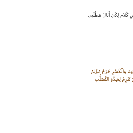
كُلاَم لِكَيْ أَنَالَ مَطْلَبِي
فْهَمُ وَالْكَسْرِ جُرْحٌ مُؤْلِمُ
تُبْرِمُ لِشِدَّةِ التَّصَلُّبِ