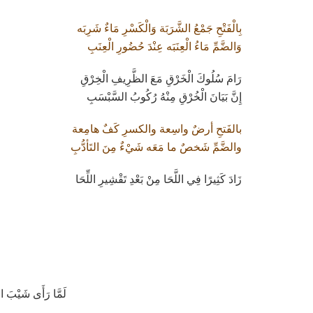
بِالْفَتْحِ جَمْعُ الشَّرَبَة وَالْكَسْرِ مَاءٌ شَرِبَه
وَالضَّمِّ مَاءُ الْعِنَبَه عِنْدَ حُضُورِ الْعِنَبِ
رَامَ سُلُوكَ الْخَرْقِ مَعَ الظَّرِيفِ الْخِرْقِ
إِنَّ بَيَانَ الْخُرْقِ مِنْهُ رُكُوبُ السَّبْسَبِ
بالفَتحِ أرضٌ واسِعة والكسرِ كَفٌ هامِعة
والضَّمِّ شَخصٌ ما مَعَه شَيْءٌ مِنَ التَأدُّبِ
زَادَ كَثِيرًا فِي اللَّحَا مِنْ بَعْدِ تَقْشِيرِ اللِّحَا
لَمَّا رَأَى شَيْبَ ا