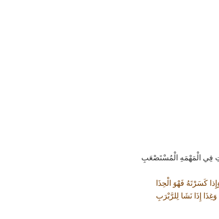
ِ فِي الْمَهْمَهِ الْمُسْتَصْعَبِ
وَإِذا كَسَرْتَهُ فَهْوَ الْحِذَا
وَغِذَا إِذَا نَشَا لِلرَّبْرَبِ