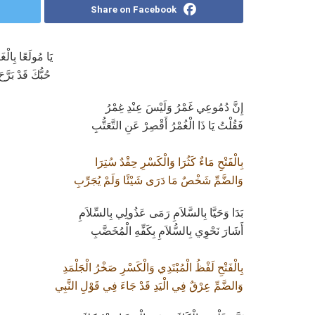
Share on Facebook
يَا مُولَعًا بِالْغ
حُبُّكَ قَدْ بَرَّ
إِنَّ دُمُوعِي غَمْرُ وَلَيْسَ عِنْدِ غِمْرُ
فَقُلْتُ يَا ذَا الْغُمْرُ أَقْصِرْ عَنِ التَّعَتُّبِ
بِالْفَتْحِ مَاءٌ كَثُرَا وَالْكَسْرِ حِقْدٌ سُتِرَا
وَالضَّمِّ شَخْصٌ مَا دَرَى شَيْئًا وَلَمْ يُجَرِّبِ
بَدَا وَحَيَّا بِالسَّلاَمِ رَمَى عَذُولِي بِالسِّلاَمِ
أَشَارَ نَحْوِي بِالسُّلاَمِ بِكَفِّهِ الْمُخَضَّبِ
بِالْفَتْحِ لَفْظُ الْمُبْتَدِي وَالْكَسْرِ صَخْرُ الْجَلْمَدِ
وَالضَّمِّ عِرْقٌ فِي الْيَدِ قَدْ جَاءَ فِي قَوْلِ النَّبِي