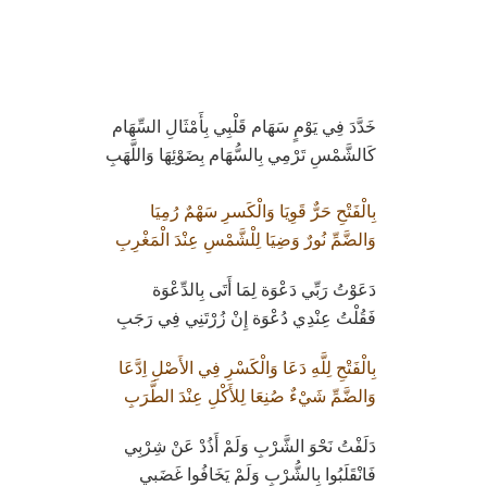
خَدَّدَ فِي يَوْمٍ سَهَام قَلْبِي بِأَمْثَالِ السِّهَام
كَالشَّمْسِ تَرْمِي بِالسُّهَام بِضَوْئِهَا وَاللَّهَبِ
بِالْفَتْحِ حَرٌّ قَوِيَا وَالْكَسرِ سَهْمٌ رُمِيَا
وَالضَّمِّ نُورٌ وَضِيَا لِلْشَّمْسِ عِنْدَ الْمَغْرِبِ
دَعَوْتُ رَبِّي دَعْوَة لِمَا أَتَى بِالدِّعْوَة
فَقُلْتُ عِنْدِي دُعْوَة إِنْ زُرْتَنِي فِي رَجَبِ
بِالْفَتْحِ لِلَّهِ دَعَا وَالْكَسْرِ فِي الأَصْلِ اِدَّعَا
وَالضَّمِّ شَيْءٌ صُنِعَا لِلأَكْلِ عِنْدَ الطَّرَبِ
دَلَفْتُ نَحْوَ الشَّرْبِ وَلَمْ أَذُدْ عَنْ شِرْبِي
فَانْقَلَبُوا بِالشُّرْبِ وَلَمْ يَخَافُوا غَضَبي