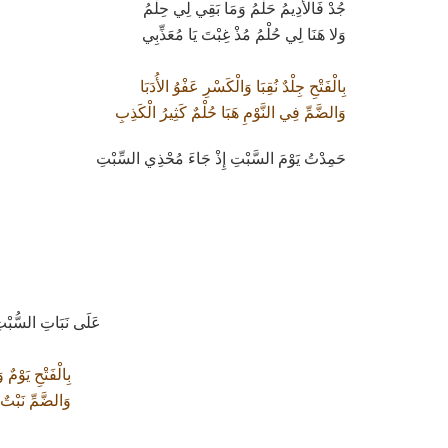
جُدْ فَالأَدِيمُ حَلْمُ وَمَا بَقِي لِي حِلْمُ
وَلا هَنَا لِي حُلْمُ مُذْ غِبْتَ يَا مُعَذِّبِي
بِالْفَتْحِ جِلْدٌ نُقِبَا وَالْكَسْرِ عَفْوُ الأُدَبَا
وَالضَّمِّ فِي النَّوْمِ هَبَا حُلْمٌ كَثِيرُ الْكَذِبِ
حَمِدْتُ يَوْمَ السَّبْتِ إِذْ جَاءَ مُحْذِي السِّبْتِ
عَلَى نَبَاتِ السُّبْت
بِالْفَتْحِ يَوْمٌ 
وَالضَّمِّ نَبْتٌ 