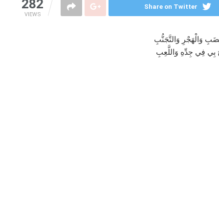
282
Share on Twitter
VIEWS
َضَبِ وَالْهَجْرِ وَالتَّجَنُّبِ
حَ بِي فِي جِدِّهِ وَاللَّعِبِ