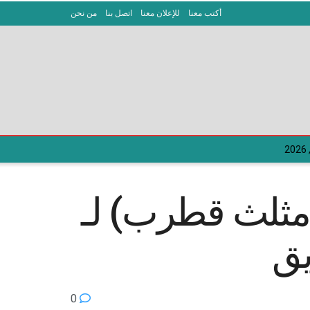
أكتب معنا
للإعلان معنا
اتصل بنا
من نحن
 مثلث قطرب) لـ
يق
0