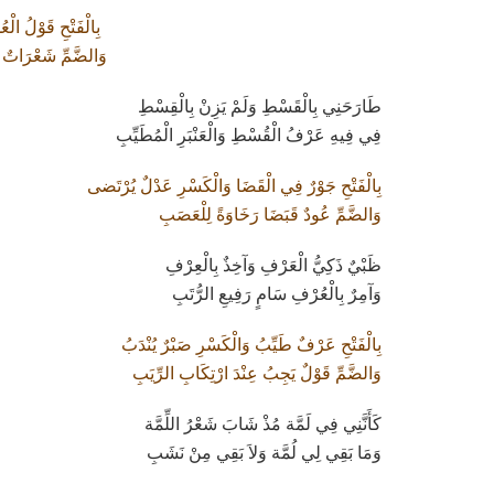
بِالْفَتْحِ قَوْلُ الْ
وَالضَّمِّ شَعْرَاتٌ ت
طَارَحَنِي بِالْقَسْطِ وَلَمْ يَزِنْ بِالْقِسْطِ
فِي فِيهِ عَرْفُ الْقُسْطِ وَالْعَنْبَرِ الْمُطَيِّبِ
بِالْفَتْحِ جَوْرٌ فِي الْقَضَا وَالْكَسْرِ عَدْلٌ يُرْتَضى
وَالضَّمِّ عُودٌ قَبَضَا رَخَاوَةً لِلْعَصَبِ
ظَبْيٌ ذَكِيُّ الْعَرْفِ وَآخِذٌ بِالْعِرْفِ
وَآمِرٌ بِالْعُرْفِ سَامٍ رَفِيعِ الرُّتَبِ
بِالْفَتْحِ عَرْفٌ طَيِّبُ وَالْكَسْرِ صَبْرٌ يُنْدَبُ
وَالضَّمِّ قَوْلٌ يَجِبُ عِنْدَ ارْتِكَابِ الرِّيَبِ
كَأَنَّنِي فِي لَمَّة مُذْ شَابَ شَعْرُ اللِّمَّة
وَمَا بَقِي لِي لُمَّة وَلاَ بَقِي مِنْ نَشَبِ