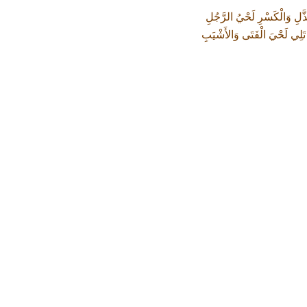
عُذَّلِ وَالْكَسْرِ لَحْيُ الرَّجُلِ
َلِي لَحْيَ الْفَتَى وَالأَشْيَبِ