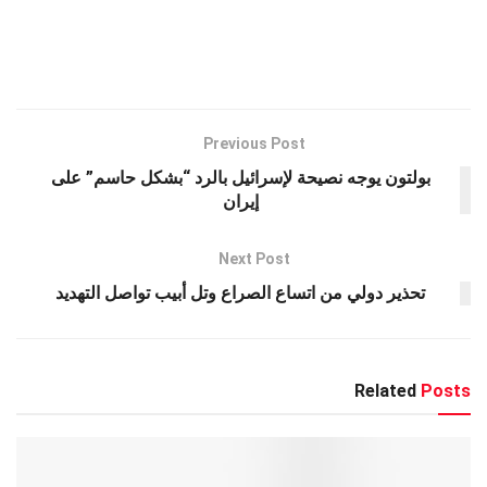
h
h
wi
es
el
a
ar
at
tt
se
e
ce
e
s
er
n
gr
b
A
g
a
o
p
er
m
o
Previous Post
k
p
بولتون يوجه نصيحة لإسرائيل بالرد “بشكل حاسم” على
إيران
Next Post
تحذير دولي من اتساع الصراع وتل أبيب تواصل التهديد
Related
Posts