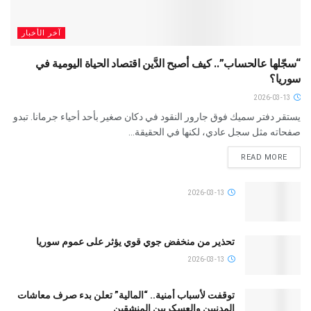
آخر الأخبار
“سجّلها عالحساب”.. كيف أصبح الدَّين اقتصاد الحياة اليومية في
سوريا؟
2026-03-13
يستقر دفتر سميك فوق جارور النقود في دكان صغير بأحد أحياء جرمانا. تبدو
صفحاته مثل سجل عادي، لكنها في الحقيقة...
READ MORE
2026-03-13
تحذير من منخفض جوي قوي يؤثر على عموم سوريا
2026-03-13
توقفت لأسباب أمنية.. “المالية” تعلن بدء صرف معاشات
المدنيين والعسكريين المنشقين