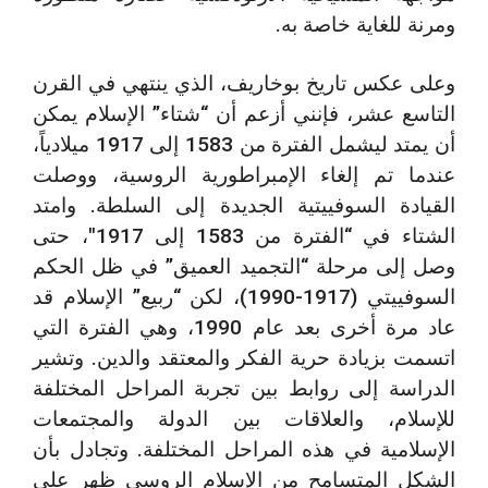
ومرنة للغاية خاصة به.
وعلى عكس تاريخ بوخاريف، الذي ينتهي في القرن
التاسع عشر، فإنني أزعم أن “شتاء” الإسلام يمكن
أن يمتد ليشمل الفترة من 1583 إلى 1917 ميلادياً،
عندما تم إلغاء الإمبراطورية الروسية، ووصلت
القيادة السوفييتية الجديدة إلى السلطة. وامتد
الشتاء في “الفترة من 1583 إلى 1917″، حتى
وصل إلى مرحلة “التجميد العميق” في ظل الحكم
السوفييتي (1917-1990)، لكن “ربيع” الإسلام قد
عاد مرة أخرى بعد عام 1990، وهي الفترة التي
اتسمت بزيادة حرية الفكر والمعتقد والدين. وتشير
الدراسة إلى روابط بين تجربة المراحل المختلفة
للإسلام، والعلاقات بين الدولة والمجتمعات
الإسلامية في هذه المراحل المختلفة. وتجادل بأن
الشكل المتسامح من الإسلام الروسي ظهر على