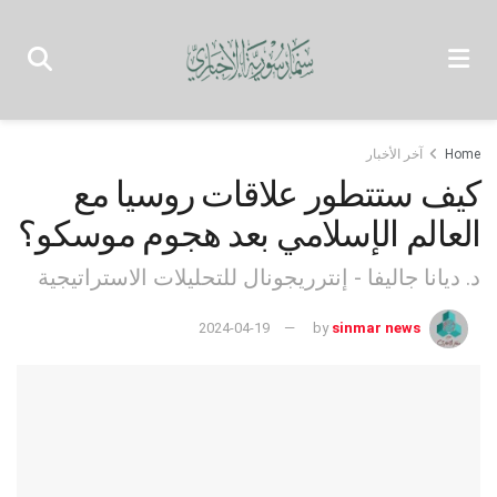
Home
آخر الأخبار
كيف ستتطور علاقات روسيا مع
العالم الإسلامي بعد هجوم موسكو؟
د. ديانا جاليفا - إنترريجونال للتحليلات الاستراتيجية
2024-04-19
by
sinmar news