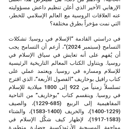
الإرهابي الأخير الذي أعلن تنظيم داعش مسؤوليته
عنه العلاقات الروسية مع العالم الإسلامي للخطر،
التي نمت مؤخراً بطرق مختلفة؟
في دراستي القادمة “الإسلام في روسيا: تشكلات
التسامح (سبتمبر 2024)”، أزعم أن التسامح يجب
أن يُفهم على أنه تعايش في سياق الإسلام في
روسيا. ويتناول الكتاب المعالم التاريخية الرئيسية
للإسلام ومساره في روسيا. ويعتمد عملي على
كتاب رافيل بوخاريف “الفصول الأربعة”، الذي اقترح
تسلسلاً زمنياً من 922 إلى 1800 ميلادية للإسلام
في روسيا. وينقسم كتاب “بوخاريف” من الناحية
المفاهيمية إلى الربيع (685-1229)، والصيف
(1229-1400)، والخريف (1400-1583)، والشتاء
(1583-1917)، لإظهار كيف شكَّل الإسلام في
مواجهة المسيحية الأرثوذكسية حضارة متطورة