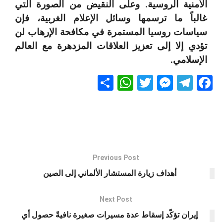
الأمنية الروسية. وعلى النقيض من الصورة التي
غالباً ما ترسمها وسائل الإعلام الغربية، فإن
سياسات روسيا المستمرة في مكافحة الإرهاب لن
تؤدي إلا إلى تعزيز العلاقات المزدهرة مع العالم
الإسلامي.
S
W
T
M
T
F
h
h
wi
es
el
a
ar
at
tt
se
e
ce
e
s
er
n
gr
b
A
g
a
o
p
er
m
o
Previous Post
k
p
أهداف زيارة المستشار الألماني إلى الصين
Next Post
إيران تؤكّد إسقاط عدة مسيرات صغيرة نافيةً حصول أي