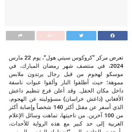
تعرض مركز “كروكوس سيتي هول”، يوم 22 مارس
2024، في منتصف شهر رمضان المبارك، في
موسكو لهجوم من قبل رجال يرتدون ملابس
مموهة؛ حيث أطلقوا النار وألقوا عبوات ناسفة
داخل مكان الحفل. وقد أعلن فرع تنظيم داعش
الأفغاني (داعش خراسان) مسؤوليته عن الهجوم،
الذي أسفر عن مقتل أكثر 140 شخصاً وإصابة أكثر
من 100 آخرين. من ناحيتها، تماهت وسائل الإعلام
الغربية إلى حد كبير مع هذه الرواية للأحداث،
وأرجعت الحادث إلى “اضطهاد الرئيس الروسي