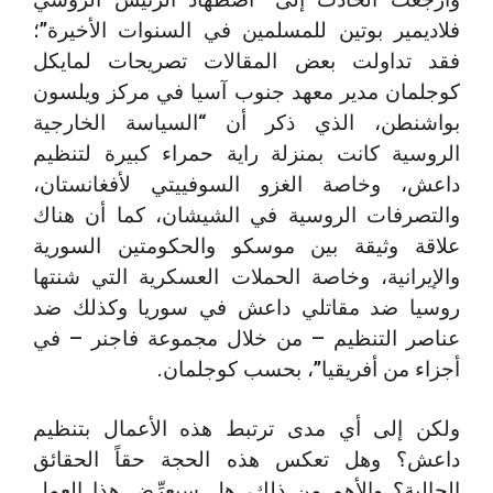
فلاديمير بوتين للمسلمين في السنوات الأخيرة”؛
فقد تداولت بعض المقالات تصريحات لمايكل
كوجلمان مدير معهد جنوب آسيا في مركز ويلسون
بواشنطن، الذي ذكر أن “السياسة الخارجية
الروسية كانت بمنزلة راية حمراء كبيرة لتنظيم
داعش، وخاصة الغزو السوفييتي لأفغانستان،
والتصرفات الروسية في الشيشان، كما أن هناك
علاقة وثيقة بين موسكو والحكومتين السورية
والإيرانية، وخاصة الحملات العسكرية التي شنتها
روسيا ضد مقاتلي داعش في سوريا وكذلك ضد
عناصر التنظيم – من خلال مجموعة فاجنر – في
أجزاء من أفريقيا”، بحسب كوجلمان.
ولكن إلى أي مدى ترتبط هذه الأعمال بتنظيم
داعش؟ وهل تعكس هذه الحجة حقاً الحقائق
الحالية؟ والأهم من ذلك، هل سيعرِّض هذا العمل