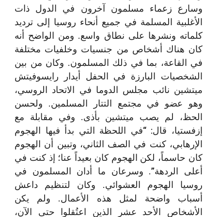
وسارع زعماء مسلمون آخرون في الدول ذات
الأغلبية المسلمة في جميع أنحاء روسيا إلى ترديد
كلماته ونشرها على نطاق واسع. ومن الواضح أنه
كان هناك أشخاص من جنسيات وخلفيات مختلفة
في القاعة، بما في ذلك المسلمون. وكان من بين
الشخصيات البارزة في الحفل أيدار رايسوفيتش
ميتشين نائب مجلس الدوما في الاتحاد الروسي،
وهو عضو في مجتمع التتار المسلمين. ولحسن
الحظ، لم يصب ميتشين بأذى. وفي مقابلة مع
إزفستيا، قال: “في اللحظة التي بدأ فيها الهجوم
الإرهابي، كنت في الصف الثاني، وتبين أن الهجوم
كان حاسماً، لكن الهجوم كان بعيداً عنا؛ إذ كنت في
أعلى الردهة”. وسرعان ما أدان المسلمون في
روسيا الهجوم العشوائي. وكان لتنظيم داعش
أسباب واضحة لمثل هذه الأعمال. ولم يكن
الأشخاص الأحد عشر الذين اعتُقلوا حتى الآن،