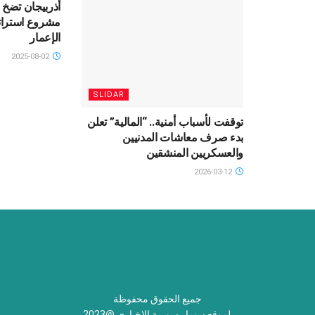
أذربيجان تضخ ا
مشروع استرات
الإعمار
2025-08-02
SLIDAR
توقفت لأسباب أمنية.. “المالية” تعلن
بدء صرف معاشات المدنيين
والعسكريين المنشقين
2026-03-12
جميع الحقوق محفوظة
لموقع سنمار سورية الاخباري @2023