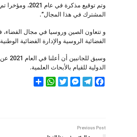
وتم توقيع مذكرة ف
المشترك في هذا المجال”.
و تتعاون الصين وروسيا في مجال الفضاء
الفضائية الروسية والإدارة الفضائية الوطنية الصيني
وسبق لل
الدولية للقيام بالأبحاث العلمية.
S
W
T
M
T
F
h
h
wi
es
el
a
ar
at
tt
se
e
ce
e
s
er
n
gr
b
A
g
a
o
p
er
m
o
Previous Post