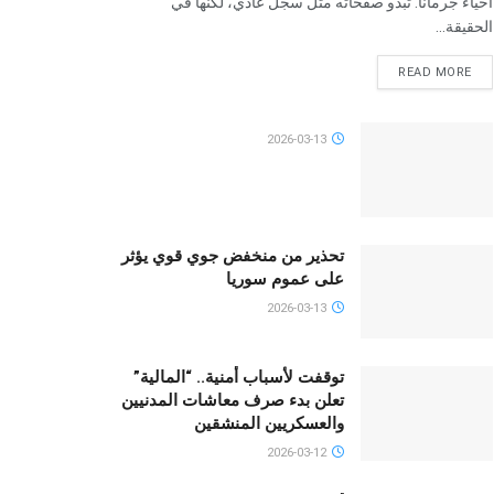
أحياء جرمانا. تبدو صفحاته مثل سجل عادي، لكنها في
الحقيقة...
READ MORE
2026-03-13
تحذير من منخفض جوي قوي يؤثر
على عموم سوريا
2026-03-13
توقفت لأسباب أمنية.. “المالية”
تعلن بدء صرف معاشات المدنيين
والعسكريين المنشقين
2026-03-12