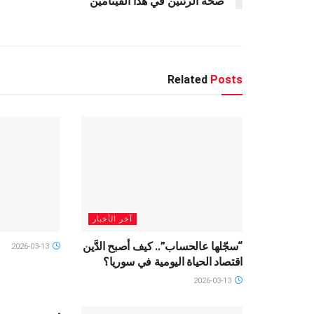
k
p
صحة الرئتين في هذا الفيتامين
Related
Posts
آخر الأخبار
“سجّلها عالحساب”.. كيف أصبح الدَّين
2026-03-13
اقتصاد الحياة اليومية في سوريا؟
2026-03-13