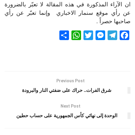
ان الآراء المذكورة في هذه المقالة لا تعبّر بالضرورة
عن رأي موقع سنمار الاخباري وإنما تعبّر عن رأي
صاحبها حصراً .
S
W
T
M
T
F
h
h
wi
es
el
a
ar
at
tt
se
e
ce
e
s
er
n
gr
b
A
g
a
o
p
er
m
o
Previous Post
k
p
شرق الفرات.. حراك على ضفتي النار والبرودة
Next Post
الوحدة إلى نهائي كأس الجمهورية على حساب حطين