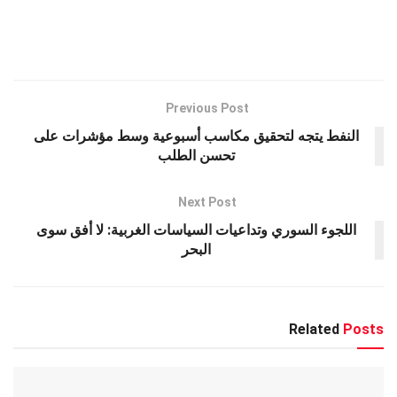
h
h
wi
es
el
a
ar
at
tt
se
e
ce
e
s
er
n
gr
b
A
g
a
o
p
er
m
o
Previous Post
k
p
النفط يتجه لتحقيق مكاسب أسبوعية وسط مؤشرات على
تحسن الطلب
Next Post
اللجوء السوري وتداعيات السياسات الغربية: لا أفق سوى
البحر
Related
Posts