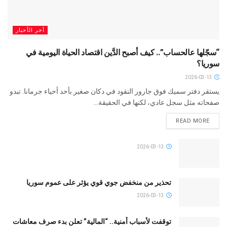
آخر الأخبار
“سجّلها عالحساب”.. كيف أصبح الدَّين اقتصاد الحياة اليومية في
سوريا؟
2026-03-13
يستقر دفتر سميك فوق جارور النقود في دكان صغير بأحد أحياء جرمانا. تبدو
صفحاته مثل سجل عادي، لكنها في الحقيقة...
READ MORE
2026-03-13
تحذير من منخفض جوي قوي يؤثر على عموم سوريا
2026-03-13
توقفت لأسباب أمنية.. “المالية” تعلن بدء صرف معاشات