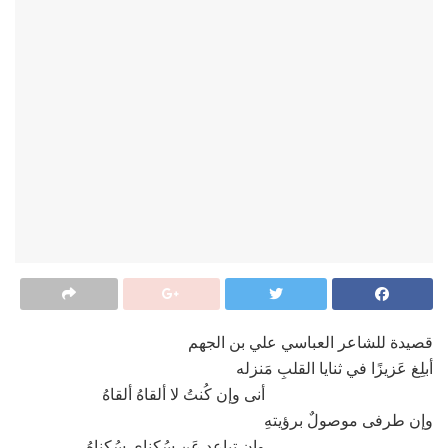
قصيدة للشاعر العباسي علي بن الجهم
أبلِغ عَزيزًا في ثنايا القلبِ مَنزله
أنى وإن كُنتُ لا ألقاهُ ألقاهُ
وإن طرفى موصولٌ برؤيتهِ
وإن تباعد عَن سُكناي سُكناهُ