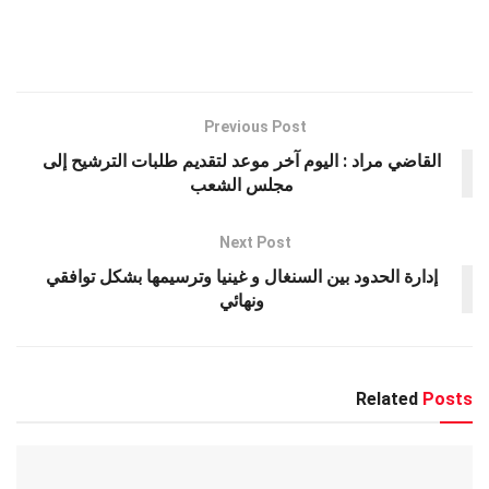
ar
at
tt
se
e
ce
e
s
er
n
gr
b
A
g
a
o
p
er
m
o
Previous Post
k
p
القاضي مراد : اليوم آخر موعد لتقديم طلبات الترشيح إلى
مجلس الشعب
Next Post
إدارة الحدود بين السنغال و غينيا وترسيمها بشكل توافقي
ونهائي
Related
Posts