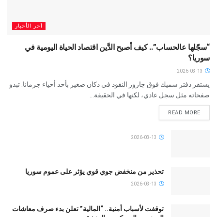
آخر الأخبار
“سجّلها عالحساب”.. كيف أصبح الدَّين اقتصاد الحياة اليومية في
سوريا؟
2026-03-13
يستقر دفتر سميك فوق جارور النقود في دكان صغير بأحد أحياء جرمانا. تبدو
صفحاته مثل سجل عادي، لكنها في الحقيقة...
READ MORE
2026-03-13
تحذير من منخفض جوي قوي يؤثر على عموم سوريا
2026-03-13
توقفت لأسباب أمنية.. “المالية” تعلن بدء صرف معاشات