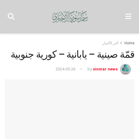
Home
آخر الأخبار
قمّة صينية – يابانية – كورية جنوبية
2024-05-26
by
sinmar news