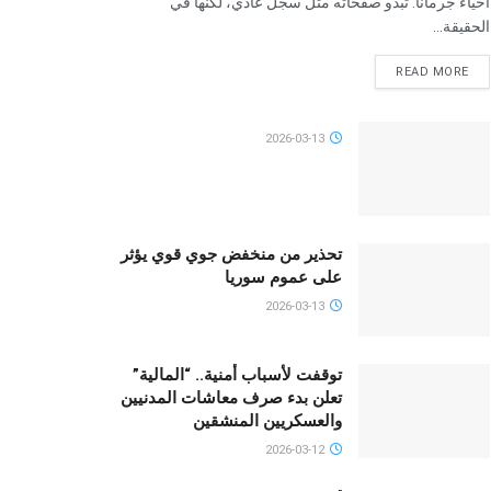
أحياء جرمانا. تبدو صفحاته مثل سجل عادي، لكنها في
الحقيقة...
READ MORE
2026-03-13
تحذير من منخفض جوي قوي يؤثر
على عموم سوريا
2026-03-13
توقفت لأسباب أمنية.. “المالية”
تعلن بدء صرف معاشات المدنيين
والعسكريين المنشقين
2026-03-12