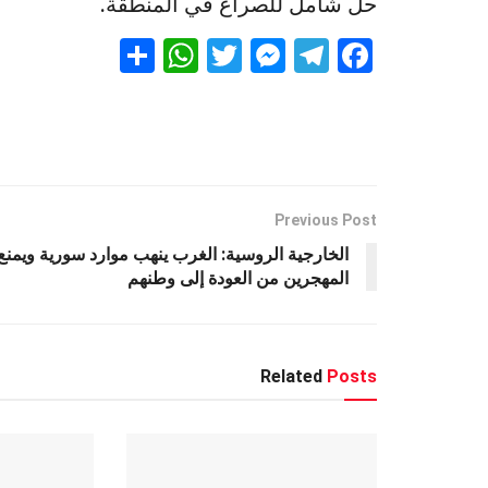
حل شامل للصراع في المنطقة.
S
W
T
M
T
F
h
h
wi
es
el
a
ar
at
tt
se
e
ce
e
s
er
n
gr
b
A
g
a
o
p
er
m
o
Previous Post
k
p
الخارجية الروسية: الغرب ينهب موارد سورية ويمنع
المهجرين من العودة إلى وطنهم
Related
Posts