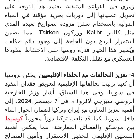
رمزي في القواعد المتبقية. يعتمد هذا التوجه على
تحويل عملياتها إلى دوريات بحرية مؤقتة في المياه
الدولية باستخدام سفن مزودة بصواريخ بعيدة المدى
مثل كاليبر Kalibr وزركون Tsirkon، مما يضمن
استمرار الردع دون الحاجة إلى وجود دائم مكلف.
ويُظهر هذا الخيار قدرة روسيا على الاحتفاظ بنفوذها
العسكري مع تقليل التكلفة الاقتصادية.
4- تعزيز التحالفات مع الحلفاء الإقليميين:
يمكن لروسيا
أن تُعيد ترتيب تحالفاتها الإقليمية لتعويض فقدان النفوذ
في سوريا. وفي هذا السياق، أشار وزيرُ الخارجية
الروسي سيرجي لافروف، في 7 ديسمبر 2024، إلى
أهمية تعزيز التعاون مع إيران وتركيا لضمان الحوار البناء
داخل سوريا. كما قد تلعب تركيا دوراً محورياً
كوسيط
بين موسكو والفصائل المعارضة، مما يعكس أهمية
التنسيق الإقليمي لتحقيق الاستقرار وتأمين المصالح