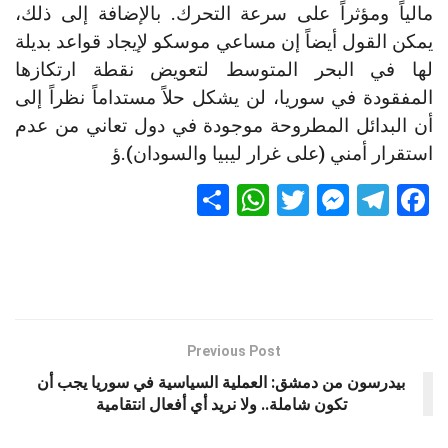
مالياً ومؤثراً على سرعة التحرك. بالإضافة إلى ذلك،
يمكن القول أيضاً إن مساعي موسكو لإيجاد قواعد بديلة
لها في البحر المتوسط لتعويض نقطة ارتكازها
المفقودة في سوريا، لن يشكل حلاً مستداماً نظراً إلى
أن البدائل المطروحة موجودة في دول تعاني من عدم
استقرار أمني (على غرار ليبيا والسودان).ؤ
S
W
T
M
T
F
h
h
wi
es
el
a
ar
at
tt
se
e
ce
e
s
er
n
gr
b
A
g
a
o
p
er
m
o
Previous Post
k
p
بيدرسون من دمشق: العملية السياسية في سوريا يجب أن
تكون شاملة.. ولا نريد أي أفعال انتقامية