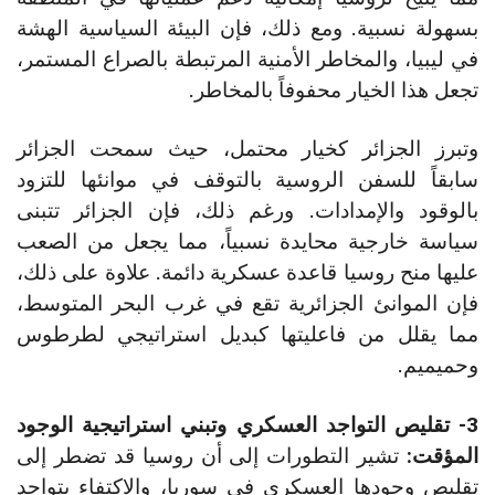
بسهولة نسبية. ومع ذلك، فإن البيئة السياسية الهشة
في ليبيا، والمخاطر الأمنية المرتبطة بالصراع المستمر،
تجعل هذا الخيار محفوفاً بالمخاطر​.
وتبرز الجزائر كخيار محتمل، حيث سمحت الجزائر
سابقاً للسفن الروسية بالتوقف في موانئها للتزود
بالوقود والإمدادات. ورغم ذلك، فإن الجزائر تتبنى
سياسة خارجية محايدة نسبياً، مما يجعل من الصعب
عليها منح روسيا قاعدة عسكرية دائمة. علاوة على ذلك،
فإن الموانئ الجزائرية تقع في غرب البحر المتوسط،
مما يقلل من فاعليتها كبديل استراتيجي لطرطوس
وحميميم.
3- تقليص التواجد العسكري وتبني استراتيجية الوجود
المؤقت:
تشير التطورات إلى أن روسيا قد تضطر إلى
تقليص وجودها العسكري في سوريا، والاكتفاء بتواجد