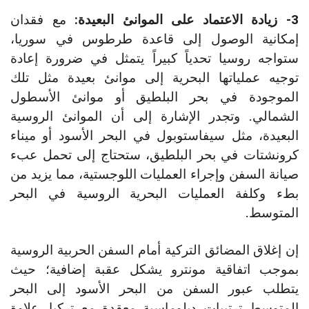
3- زيادة الاعتماد على الموانئ البعيدة:
مع فقدان
إمكانية الوصول إلى قاعدة طرطوس في سوريا،
ستواجه روسيا تحدياً كبيراً يتمثل في ضرورة إعادة
توجيه عملياتها البحرية إلى موانئ بعيدة مثل تلك
الموجودة في بحر البلطيق أو موانئ الأسطول
الشمالي. وتجدر الإشارة إلى أن الموانئ الروسية
البعيدة، مثل سيفاستوبول في البحر الأسود أو ميناء
كرونشتات في بحر البلطيق، ستحتاج إلى تحمل عبء
صيانة السفن وإجراء العمليات اللوجستية، مما يزيد من
بطء وكلفة العمليات البحرية الروسية في البحر
المتوسط.
إن إغلاق المضائق التركية أمام السفن الحربية الروسية
بموجب اتفاقية مونترو يشكل عقبة إضافية؛ حيث
يتطلب عبور السفن من البحر الأسود إلى البحر
المتوسط ترتيبات دبلوماسية معقدة مع تركيا. علاوة