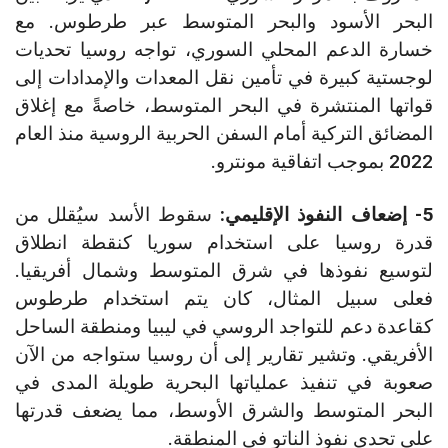
البحر الأسود والبحر المتوسط عبر طرطوس. مع
خسارة الدعم المحلي السوري، تواجه روسيا تحديات
لوجستية كبيرة في تأمين نقل المعدات والإمدادات إلى
قواتها المنتشرة في البحر المتوسط، خاصةً مع إغلاق
المضائق التركية أمام السفن الحربية الروسية منذ العام
2022 بموجب اتفاقية مونترو​​.
5- إضعاف النفوذ الإقليمي:
سقوط الأسد سيُقلل من
قدرة روسيا على استخدام سوريا كنقطة انطلاق
لتوسيع نفوذها في شرق المتوسط وشمال أفريقيا.
فعلى سبيل المثال، كان يتم استخدام طرطوس
كقاعدة دعم للتواجد الروسي في ليبيا ومنطقة الساحل
الأفريقي. وتشير تقارير إلى أن روسيا ستواجه من الآن
صعوبة في تنفيذ عملياتها البحرية طويلة المدى في
البحر المتوسط والشرق الأوسط، مما يضعف قدرتها
على تحدي نفوذ الناتو في المنطقة​​.