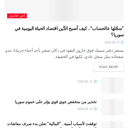
آخر الأخبار
“سجّلها عالحساب”.. كيف أصبح الدَّين اقتصاد الحياة اليومية في
سوريا؟
2026-03-13
يستقر دفتر سميك فوق جارور النقود في دكان صغير بأحد أحياء جرمانا. تبدو
صفحاته مثل سجل عادي، لكنها في الحقيقة...
READ MORE
2026-03-13
تحذير من منخفض جوي قوي يؤثر على عموم سوريا
2026-03-13
توقفت لأسباب أمنية.. “المالية” تعلن بدء صرف معاشات