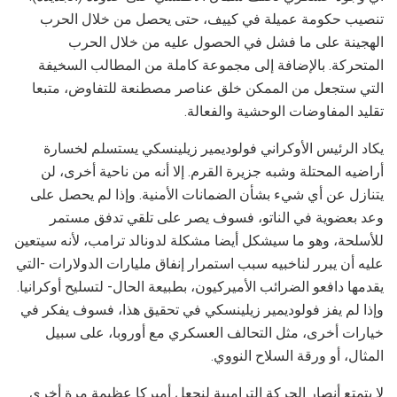
تنصيب حكومة عميلة في كييف، حتى يحصل من خلال الحرب
الهجينة على ما فشل في الحصول عليه من خلال الحرب
المتحركة. بالإضافة إلى مجموعة كاملة من المطالب السخيفة
التي ستجعل من الممكن خلق عناصر مصطنعة للتفاوض، متبعا
تقليد المفاوضات الوحشية والفعالة.
يكاد الرئيس الأوكراني فولوديمير زيلينسكي يستسلم لخسارة
أراضيه المحتلة وشبه جزيرة القرم. إلا أنه من ناحية أخرى، لن
يتنازل عن أي شيء بشأن الضمانات الأمنية. وإذا لم يحصل على
وعد بعضوية في الناتو، فسوف يصر على تلقي تدفق مستمر
للأسلحة، وهو ما سيشكل أيضا مشكلة لدونالد ترامب، لأنه سيتعين
عليه أن يبرر لناخبيه سبب استمرار إنفاق مليارات الدولارات -التي
يقدمها دافعو الضرائب الأميركيون، بطبيعة الحال- لتسليح أوكرانيا.
وإذا لم يفز فولوديمير زيلينسكي في تحقيق هذا، فسوف يفكر في
خيارات أخرى، مثل التحالف العسكري مع أوروبا، على سبيل
المثال، أو ورقة السلاح النووي.
لا يتمتع أنصار الحركة الترامبية لنجعل أميركا عظيمة مرة أخرى