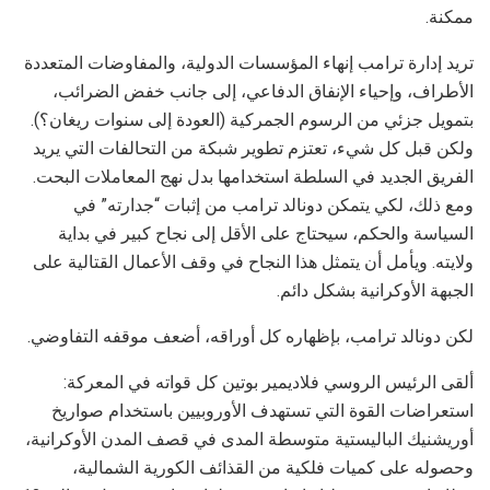
ممكنة.
تريد إدارة ترامب إنهاء المؤسسات الدولية، والمفاوضات المتعددة
الأطراف، وإحياء الإنفاق الدفاعي، إلى جانب خفض الضرائب،
بتمويل جزئي من الرسوم الجمركية (العودة إلى سنوات ريغان؟).
ولكن قبل كل شيء، تعتزم تطوير شبكة من التحالفات التي يريد
الفريق الجديد في السلطة استخدامها بدل نهج المعاملات البحت.
ومع ذلك، لكي يتمكن دونالد ترامب من إثبات “جدارته” في
السياسة والحكم، سيحتاج على الأقل إلى نجاح كبير في بداية
ولايته. ويأمل أن يتمثل هذا النجاح في وقف الأعمال القتالية على
الجبهة الأوكرانية بشكل دائم.
لكن دونالد ترامب، بإظهاره كل أوراقه، أضعف موقفه التفاوضي.
ألقى الرئيس الروسي فلاديمير بوتين كل قواته في المعركة:
استعراضات القوة التي تستهدف الأوروبيين باستخدام صواريخ
أوريشنيك الباليستية متوسطة المدى في قصف المدن الأوكرانية،
وحصوله على كميات فلكية من القذائف الكورية الشمالية،