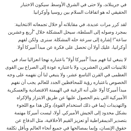
في جرينلاند، ولا حتى في الشرق الأوسط. سيكون الاختبار
الحقيقي له هو اتفاقات السلام بين روسيا وأوكرانيا.
لقد كرر مرات عديدة، في مقابلاته أو خلال تجمعاته الانتخابية:
بمجرد وصوله إلى السلطة، سيحل المشكلة خلال “أربع وعشرين
ساعة”! إشارة إلى سرعة حله المشكلة. سنرى. ولكن لفهم
أوكرانيا، عليك أولا أن تحصل على فكرة عن مبدأ أميركا أولا.
لا ينبغي لنا فهم مبدأ “أميركا أولا” باعتباره نهجا انعزاليا ساد في
ثلاثينيات القرن العشرين، ولا باعتباره عودة إلى الصراع بين القوى
العظمى في القرن التاسع عشر، ولا ينبغي لنا أن نفهمه على وجه
الخصوص باعتباره رؤية للمحافظين الجدد للعالم. يجب أن نفهم
مبدأ أميركا أولا على أنه الرغبة في الهيمنة الاقتصادية والعسكرية
الأميركية التي يتم الحصول عليها عن طريق الابتزاز والإكراه
والتهديدات (بما في ذلك استخدام القوة)، وكل هذا مع اللجوء
بشكل محدود إلى الجيش الأميركي. أولا، ليست أميركا مهتمة
بتصدير الديمقراطية أو تعزيز القيم الأخلاقية، مثل الدفاع عن
حقوق الإنسان، وإنما بمصالحها في جميع أنحاء العالم وبأقل تكلفة