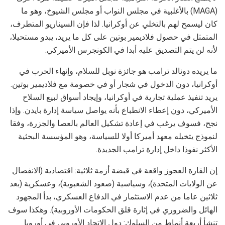
(MAGA) بالأغلبية في مجلس النواب أو مجلس الشيوخ، وهو ما
كان ليسمح لهم بالتخلي عن أوكرانيا. لذا فإن السيناريو المتطرف،
المتمثل في حصول فلاديمير بوتين على كل ما يريد، يبدو مستحيلا،
لأنه لن يتم التصديق عليه أبدا في الكونجرس الأميركي.
ما يريده دونالد ترامب هو جائزة نوبل للسلام، وإنهاء الحرب في
أوكرانيا، دون الدخول في شجار أو في خصومة مع فلاديمير بوتين.
يريد تنفيذ عملية تجارية في أوكرانيا، وإيجاد أسواق لبيع السلاح
الأميركي، دون إعطاء الانطباع بأنه يواصل سياسة إدارة بايدن. وإذا
نجح، فسوف يرغب في إعادة تشكيل العالم بالعصا والجزرة، وفقا
لنموذج يتخيله معهد أميركا أولا للسياسة، وهو المؤسسة البحثية
الأكثر نفوذا داخل إدارة ترامب الجديدة.
إن القارة العجوز واقعة في قبضة أزمة ثلاثية: اقتصادية (الانفصال
عن الولايات المتحدة)، وسياسية (صعود الشعبوية)، وعسكرية (بعد
ثلاثين عاما من عدم الاستثمار في الدفاع العسكري، بدأ المجهود
الهائل والضروري في إثارة قلق الحكومات الأوروبية). وهكذا سوف
تنشأ أربعة أنماط من السلوك: دول الاتحاد الأوروبي في أوروبا