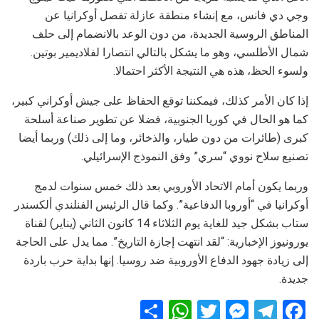
وجي دي فانس، مع إنشاء منطقة عازلة تفصل أوكرانيا عن
المناطق الروسية الجديدة، من دون الوعد بالانضمام إلى حلف
شمال الأطلسي، وهو ما يشكل بالتالي انتصارا لفلاديمير بوتين.
ولسوء الحظ، هذه هي النتيجة الأكثر احتمالا.
إذا كان الأمر كذلك، فيمكننا توقع الحفاظ على جيش أوكراني كبير،
كما هو الحال في كوريا الجنوبية، فضلا عن تطوير صناعة أسلحة
كبرى (طائرات من دون طيار، والذخائر، وما إلى ذلك) وربما أيضا
تصنيع سلاح نووي “سري” وفق النموذج الإسرائيلي.
وربما يكون أمام الاتحاد الأوروبي بعد ذلك خمس سنوات لدمج
أوكرانيا في “أوروبا الدفاعية”. وكما قال الرئيس الفنلندي ألكسندر
ستاب بشكل جيد للغاية يوم الثلاثاء 14 كانون الثاني (يناير) لقناة
يورونيوز الإخبارية: “لقد انتهت إجازة التاريخ”. مما يدل على الحاجة
إلى زيادة جهود الدفاع الأوروبية ضد روسيا. إنها بداية حرب باردة
جديدة.
S
W
T
M
T
F