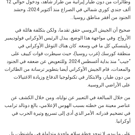
وطائرات من دون طيار إيرانية من طراز شاهد، ودخول حوالي 12
ألف جندي كوري شمالي في الصراع منذ أكتوبر 2024، وحشد
الجنود من أفقر مناطق روسيا…
صحيح أن الجيش الروسي حقق تقدما، ولكن بتكلفة هائلة في
الأرواح. وفي مواجهة هذا الوضع، يبذل الرئيس الأوكراني فولوديمير
زيلينسكي كل ما في وسعه. كان هناك التوغل الأوكراني في
منطقة كورسك (غرب روسيا)، حيث سيطرت قوات كييف على
“جيب” منذ بداية أغسطس 2024. وللتعويض عن ضعفه في الجنود
والمعدات، قام الجيش الأوكراني أيضا بتطوير ترسانة من الطائرات
من دون طيار، والابتكار في تكنولوجيا الدفاع وزيادة الاغتيالات
على الأراضي الروسية.
من خلال المبالغة في التعبير عن نواياه، ومن خلال الكشف عن
عناصر معينة من خطته بسبب الهوس الإعلامي، بالغ دونالد ترامب
في تضخيم قدراته. الأمر الذي أدى إلى تسريع وتيرة الحرب في
أوكرانيا.
على ما يبدو، لا توجد خطة سلام واحدة متداولة في واشنطن، بل