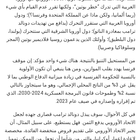
الغربية التي تدرك “خطر بوتين”، ولكنها تقرر عدم القيام بأي شيء
(ربما ألمانيا، ولكن ماذا عن المملكة المتحدة وفرنسا؟)؛ ودول
أوروبا الغربية التي ستقرر التحرك (بدافع من تهديدات دونالد
ترامب بمغادرة الناتو)؛ دول أوروبا الشرقية التي ستتحرك (بولندا،
دول البلطيق)؛ وأولئك الذين يدعمون روسيا فلاديمير بوتين (المجر
وسلوفاكيا وصربيا).
من المستحيل التنبؤ بالنتيجة. هناك شيء واحد مؤكد: إن موقف
فرنسا يهدد بقلب الموازين، ومن هنا ينبغي أن تكون الأولوية
بالنسبة للحكومة الفرنسية في زيادة ميزانية الدفاع الوطني بما لا
يقل عن 3% من الناتج المحلي الإجمالي، وهو ما سيتجاوز بالتالي
نسبة 2% وطموحات قانون البرمجة العسكرية 2024-2030، الذي
تم إقراره وإصداره في صيف عام 2023.
في كل الأحوال، سوف يبذل دونالد ترامب قصارى جهده لجعل
الاتحاد الأوروبي يدفع الثمن. فهل يستطيع، على سبيل المثال، أن
يجبر الاتحاد الأوروبي على تقديم قروض منخفضة الفائدة، مخصصة
لإعادة إعمار أوكرانيا، والتي من شأنها أن تجعل من الممكن تمويل