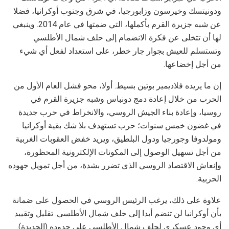
ودونيتسك وخيرسون وزابورجيا، في شرق وجنوب أوكرانيا، فضلا
عن شبه جزيرة القرم بأكملها، التي ضمتها في عام 2014. وينبغي
لها أن تتخلى عن فكرة الانضمام إلى حلف شمال الأطلسي
وتستسلم للعيش بجوار جار خطر، على استعداد لفعل أي شيء
من أجل إخضاعها.
إن ما يريده فلاديمير بوتين بسيط. أولا، محو فشل العام الأول من
الحرب من خلال إعادة دمج دونباس وشبه جزيرة القرم في
روسيا، وإعادة بناء الجيش الروسي، والانخراط في حرب جديدة
في غضون خمس سنوات؛ حرب تستهدف بلا شك بقية أوكرانيا
ومولدوفا وجورجيا ودول البلطيق، ويريد خفض العقوبات الغربية
من أجل تسهيل الوصول إلى المكونات الإلكترونية المحظورة،
وإنعاش الاقتصاد الروسي الذي تضرر بشدة، من أجل تمويل جهوده
الحربية.
علاوة على ذلك، يرغب الرئيس الروسي في الحصول على ضمانة
بأن أوكرانيا لن تنضم أبدا إلى حلف شمال الأطلسي. تقليل وتقييد
أي وجود عسكري لحلف شمال الأطلسي على حدوده (الجديدة).