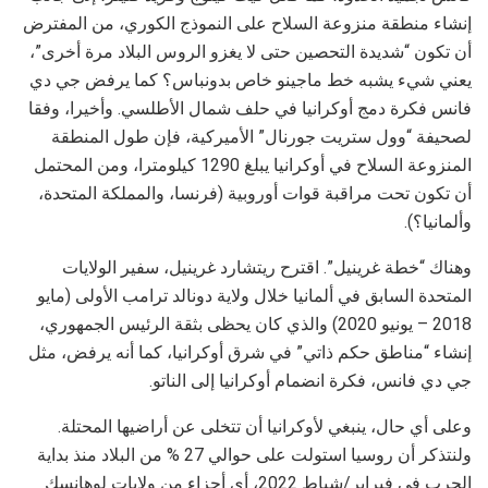
إنشاء منطقة منزوعة السلاح على النموذج الكوري، من المفترض
أن تكون “شديدة التحصين حتى لا يغزو الروس البلاد مرة أخرى”،
يعني شيء يشبه خط ماجينو خاص بدونباس؟ كما يرفض جي دي
فانس فكرة دمج أوكرانيا في حلف شمال الأطلسي. وأخيرا، وفقا
لصحيفة “وول ستريت جورنال” الأميركية، فإن طول المنطقة
المنزوعة السلاح في أوكرانيا يبلغ 1290 كيلومترا، ومن المحتمل
أن تكون تحت مراقبة قوات أوروبية (فرنسا، والمملكة المتحدة،
وألمانيا؟).
وهناك “خطة غرينيل”. اقترح ريتشارد غرينيل، سفير الولايات
المتحدة السابق في ألمانيا خلال ولاية دونالد ترامب الأولى (مايو
2018 – يونيو 2020) والذي كان يحظى بثقة الرئيس الجمهوري،
إنشاء “مناطق حكم ذاتي” في شرق أوكرانيا، كما أنه يرفض، مثل
جي دي فانس، فكرة انضمام أوكرانيا إلى الناتو.
وعلى أي حال، ينبغي لأوكرانيا أن تتخلى عن أراضيها المحتلة.
ولنتذكر أن روسيا استولت على حوالي 27 % من البلاد منذ بداية
الحرب في فبراير/شباط 2022، أي أجزاء من ولايات لوهانسك