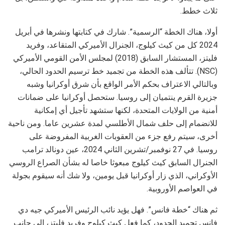
ثلاث خطط.
أولا، هناك الخطة “الرسمية”. شارك في كتابتها ونشرها في أبريل
2024 كل من كيث كيلوج، الجنرال الأميركي المتقاعد، وفريد ​​
فليتز، المستشار السابق (2018) لمجلس الأمن القومي الأميركي
(NSC). تتألف هذه الخطة من تجميد خط ترسيم الحدود الحالي،
وبالتالي الاعتراف بحكم الأمر الواقع بأن شرق أوكرانيا وشبه
جزيرة القرم ينتميان إلى روسيا. ستحصل أوكرانيا على ضمانات
أمنية من الولايات المتحدة، لكنها ستشهد تأجيل أي إمكانية
للانضمام إلى حلف شمال الأطلسي لمدة عشرين عاما. ومن ناحية
أخرى، سيتم رفع جزء من العقوبات الغربية المفروضة على
روسيا. في 27 نوفمبر/تشرين الثاني 2024، عين دونالد ترامب
الجنرال السابق كيث كيلوج مبعوثا خاصا له بشأن الصراع الروسي
الأوكراني، الذي زار أوكرانيا قبل يومين، ولا شك أنه سيقوم بجولة
في العواصم الأوروبية.
ثم هناك “خطة فانس”. فهل يؤيد نائب الرئيس الأميركي جيه دي
فانس تجميد الحدود، كما فعل كيث كيلوج وفريد ​​فليتز، إلى جانب