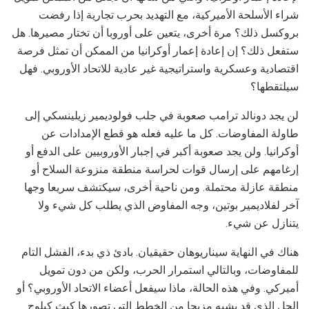
شراء الأسلحة الأميركية، مع التهديد بحرب تجارية إذا رفضت
بروكسل ذلك؟ مرة أخرى، يتعين على أوروبا أن تختار مصيرها. هل
ستفعل ذلك؟ إن إعادة إعمار أوكرانيا من الممكن أن تمثل فرصة
اقتصادية وعسكرية واستراتيجية غير عادية للاتحاد الأوروبي. فهل
سيلتقطها؟
لن يجد دونالد ترامب صعوبة في جلب فولوديمير زيلينسكي إلى
طاولة المفاوضات. كل ما عليه فعله هو قطع الإمدادات عن
أوكرانيا. ولن يجد صعوبة أكبر في إجبار الأوروبيين على الدفع أو
إرغامهم على إرسال قوات لحراسة منطقة منزوعة السلاح أو
منطقة عازلة محتملة. ومن ناحية أخرى، سيكتشف سريعا وجها
آخر لفلاديمير بوتين، وجه المفاوض الذي يطلب كل شيء ولا
يتنازل عن شيء.
هناك في النهاية سيناريوهان حقيقيان. بادئ ذي بدء، الفشل التام
للمفاوضات، وبالتالي استمرار الحرب، ولكن من دون تمويل
أميركي. وفي هذه الحالة، ماذا سيفعل أعضاء الاتحاد الأوروبي؟ أو
الحل الذي قد يشبه مزيجا من الخطط التي تصورها كيث كيلوج