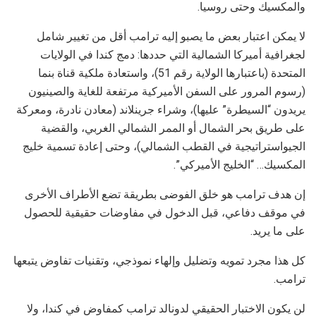
والمكسيك وحتى روسيا.
لا يمكن اعتبار بعض ما يصبو إليه ترامب أقل من تغيير شامل
لجغرافية أميركا الشمالية التي حددها: دمج كندا في الولايات
المتحدة (باعتبارها الولاية رقم 51)، واستعادة ملكية قناة بنما
(رسوم المرور على السفن الأميركية مرتفعة للغاية والصينيون
يريدون “السيطرة” عليها)، وشراء جرينلاند (معادن نادرة، ومعركة
على طريق بحر الشمال أو الممر الشمالي الغربي، والقضية
الجيواستراتيجية في القطب الشمالي)، وحتى إعادة تسمية خليج
المكسيك… “الخليج الأميركي”.
إن هدف ترامب هو خلق الفوضى بطريقة تضع الأطراف الأخرى
في موقف دفاعي، قبل الدخول في مفاوضات حقيقية للحصول
على ما يريد.
كل هذا مجرد تمويه وتضليل وإلهاء نموذجي، وتقنيات تفاوض يتبعها
ترامب.
لن يكون الاختبار الحقيقي لدونالد ترامب كمفاوض في كندا، ولا