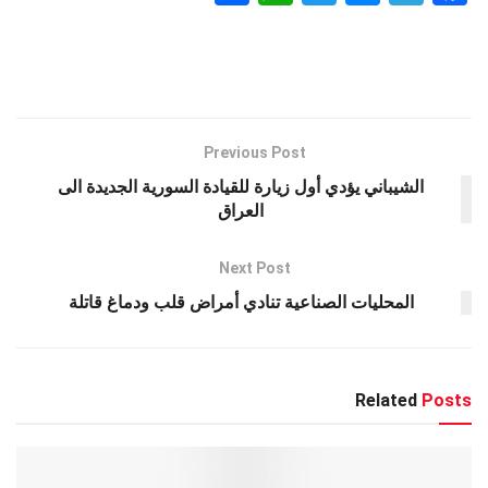
h
h
wi
es
el
a
ar
at
tt
se
e
ce
e
s
er
n
gr
b
A
g
a
o
p
er
m
o
Previous Post
k
p
الشيباني يؤدي أول زيارة للقيادة السورية الجديدة الى
العراق
Next Post
المحليات الصناعية تنادي أمراض قلب ودماغ قاتلة
Related
Posts