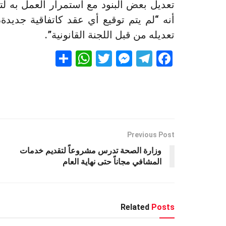
تعديل بعض البنود مع استمرار العمل به لتل
أنه “لم يتم توقيع أي عقد كاتفاقية جديدة
تعديله من قبل اللجنة القانونية”.
S
W
T
M
T
F
h
h
wi
es
el
a
ar
at
tt
se
e
ce
e
s
er
n
gr
b
A
g
a
o
p
er
m
o
Previous Post
k
p
وزارة الصحة تدرس مشروعاً لتقديم خدمات
المشافي مجاناً حتى نهاية العام
Related
Posts