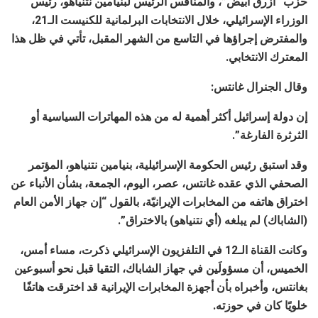
حزب “أزرق أبيض”، والمنافس الرئيس لبنيامين نتنياهو، رئيس
الوزراء الإسرائيلي، خلال الانتخابات البرلمانية للكنيست الـ21،
والمفترض إجراؤها في التاسع من الشهر المقبل، تأتي في ظل هذا
المعترك الانتخابي.
وقال الجنرال غانتس:
إن دولة إسرائيل أكثر أهمية له من هذه المهاترات السياسية أو
الثرثرة الفارغة”.
وقد استبق رئيس الحكومة الإسرائيلية، بنيامين نتنياهو، المؤتمر
الصحفي الذي عقده غانتس، عصر، اليوم، الجمعة، بشأن الأنباء عن
اختراق هاتفه من المخابرات الإيرانيّة، بالقول “إن جهاز الأمن العام
(الشاباك) لم يبلغه (أي نتنياهو) بالاختراق”.
وكانت القناة الـ12 في التلفزيون الإسرائيلي ذكرت، مساء أمس،
الخميس، أن مسؤولَين في جهاز الشاباك، التقيا قبل نحو أسبوعين
بغانتس، وأخبراه بأن أجهزة المخابرات الإيرانية قد اخترقت هاتفًا
خلويًا كان في حوزته.