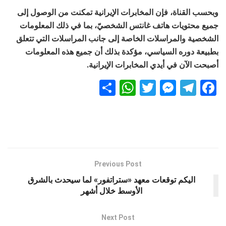
وبحسب القناة، فإن المخابرات الإيرانية تمكنت من الوصول إلى
جميع محتويات هاتف غانتس الشخصيّ، بما في ذلك المعلومات
الشخصية والمراسلات الخاصة إلى جانب المراسلات التي تتعلق
بطبيعة دوره السياسي، مؤكدة بذلك أن جميع هذه المعلومات
أصبحت الآن في أيدي المخابرات الإيرانية.
S
W
T
M
T
F
h
h
wi
es
el
a
ar
at
tt
se
e
ce
e
s
er
n
gr
b
A
g
a
o
p
er
m
o
Previous Post
k
p
اليكم توقعات معهد «ستراتفور» لما سيحدث بالشرق
الأوسط خلال أشهر
Next Post