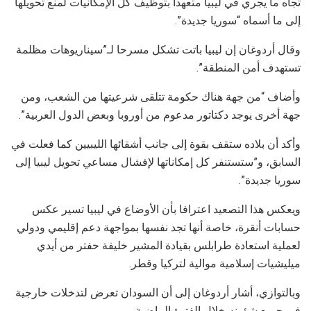
تجاه ما يجري في ليبيا متعهدا بتوظيف كل الإمكانيات لمنع تحويلها
إلى ما أسماه “سوريا جديدة”.
وقال أردوغان إن ليبيا باتت تشكل مسرحا لـ”سيناريوهات مظلمة
تستهدف أمن المنطقة”.
وأضاف “من جهة هناك حكومة تتلقى شرعيتها من الشعب، ومن
جهة أخرى يوجد دكتاتور مدعوم من أوروبا وبعض الدول العربية”.
وأكد أن بلاده ستقف بقوة إلى جانب أشقائها الليبيين كما فعلت في
السابق، و”ستستنفر كل إمكاناتها لإفشال مساعي تحويل ليبيا إلى
سوريا جديدة”.
ويعكس هذا التصعيد اعترافا بأن الأوضاع في ليبيا تسير عكس
حسابات أنقرة، خاصة أنها تجد نفسها بمواجهة دعم إقليمي ودولي
لعملية استعادة طرابلس بقيادة المشير خليفة حفتر من أيدي
ميليشيات إسلامية موالية لتركيا وقطر.
وبالتوازي، أشار أردوغان إلى أن السودان تعرض لتدخلات خارجية
في جميع شؤونه خلال الفترة الماضية.