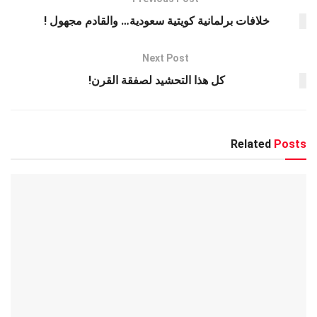
p
er
m
o
k
p
خلافات برلمانية كويتية سعودية… والقادم مجهول !
Next Post
كل هذا التحشيد لصفقة القرن!
Related
Posts