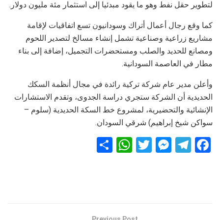
لتطوير حقل نفط وهو ما يقود مبدئيا إلى استثمار مئة مليون دولار.
كما وقع رجال أعمال أتراك وسودانيون تسع اتفاقيات لإقامة
مشاريع زراعية وصناعية تشمل إنشاء مسالخ لتصدير اللحوم
ومصانع للحديد والصلب ومستحضرات التجميل، إضافة إلى بناء
مطار في العاصمة السودانية.
وأعلن مدير عام شركة تركية رائدة في مجال أنظمة السكك
الحديدية أن الشركة ستجري دراسة الجدوى، وتقدم الاستشارات
الإنشائية والتحضيرية، لمشروع خط السكة الحديدية (سلوم –
سواكن شيخ إبراهيم) شرقي السودان.
S
W
T
M
T
F
h
h
wi
es
el
a
ar
at
tt
se
e
ce
e
s
er
n
gr
b
A
g
a
o
Previous Post