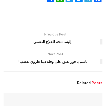
h
h
wi
es
el
a
ar
at
tt
se
e
ce
e
s
er
n
gr
b
A
g
a
o
p
er
m
o
Previous Post
k
p
إليسا تتجه للعلاج النفسي
Next Post
باسم ياخور يعلق على وفاة دينا هارون بغضب !
Related
Posts