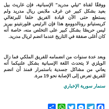
ووفقًا لقناة "تيلي مدريد" الإسبانية، فإن غاريث بيل
بعيد بشكل كبير عن غرف ملابس ريال مدريد ولم
يستطع حتى الآن قيادة الفريق خلفا للبرتغالي
كريستيانو رونالدوومع هذا فإن الرئيس فلورنتينو بيريز
ليس حريصًا بشكل كبير على التخلص منه، خاصة أنه
كان أغلى صفقة في التاريخ عندما انضم لريال مدريد.
وبعد عدة سنوات من انضمامه للفريق الملكي فما زال
الويلزي لا يتحدث اللغة الإسبانية بشكل علنيكما أنه
يعاني من مشاكل جسدية باستمرار فمنذ أن انضم
للفريق تعرض إلى الإصابة نحو 19 مرة.
سنمار سورية الإخباري
S
W
T
M
T
F