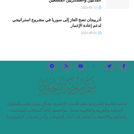
المدنيين والعسكريين المنشقين
2026-03-12
أذربيجان تضخ الغاز إلى سوريا في مشروع استراتيجي
لدعم إعادة الإعمار
2025-08-02
منصة إعلامية إلكترونية تنقل الحدث الإخباري بشكلٍ يومي تعني بالشؤون
المحلية والعربية والعالمية تشمل مواضيعها كافة المجالات السياسية
والثقافية والاقتصادية إضافة إلى أخبار المنوعات وآخر تحديثات التكنولوجيا