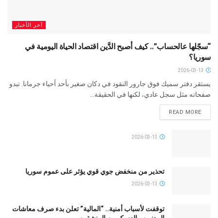
آخر الأخبار
“سجّلها عالحساب”.. كيف أصبح الدَّين اقتصاد الحياة اليومية في
سوريا؟
2026-03-13
يستقر دفتر سميك فوق جارور النقود في دكان صغير بأحد أحياء جرمانا. تبدو
صفحاته مثل سجل عادي، لكنها في الحقيقة...
READ MORE
2026-03-13
تحذير من منخفض جوي قوي يؤثر على عموم سوريا
2026-03-13
توقفت لأسباب أمنية.. “المالية” تعلن بدء صرف معاشات