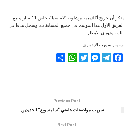
يذكر أن خريج أكاديمية برشلونة “لاماسيا”، خاض 11 مباراة مع
الفريق الأول هذا الموسم في جميع المسابقات، وسجل هدفا في
الليغا ودوري الأبطال
سنمار سورية الإخباري
S
W
T
M
T
F
h
h
wi
es
el
a
ar
at
tt
se
e
ce
e
s
er
n
gr
b
A
g
a
o
p
er
m
o
Previous Post
k
p
تسريب مواصفات هاتفي “سامسونغ” الجديدين
Next Post