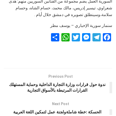
السورية العمل يضم مجموعة من الفنانين السوريين منهم: هدى
شعراوي، تيسير إدريس، مالك محمد، حسام الشاه، وحسام
سلامة،وسينطلق تصويره في دمشق خلال أيام .
سنمار سورية الإخباري – يوسف مطر
S
W
T
M
T
F
h
h
wi
es
el
a
ar
at
tt
se
e
ce
e
s
er
n
gr
b
A
g
a
o
p
er
m
o
Previous Post
k
p
ندوة حول قرارات وزارة التجارة الداخلية وحماية المستهلك
القرارات المرتبطة بالأسواق التجارية
Next Post
الحسكة :خطة شاملةولجنة عمل لتمكين اللغة العربية