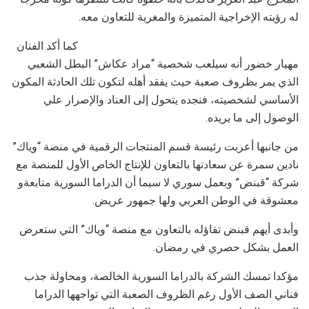
له رؤيته الإخراجية المتميزة والمغرية للتعاون معه.
كما أكد الفنان
مهيار خضور أنه سيلعب شخصية “مراد عكاش” البطل الشعبي
الذي يمر بظروف صعبة حيث يفقد أهله لتكون تلك الحادثة المكون
الأساسي لشخصيته، فنجده يتحول إلى العناد والإصرار علي
الوصول إلى ما يريده.
من جانبها أعربت رئيسة قسم المنتجات الرقمية في منصة “وياك”
نادين سمرة عن سعادتها بالتعاون للإنتاج الخاص الأول للمنصة مع
شركة “قبنض” وبعمل سوري لا سيما أن الدراما السورية متابعةو
معشوقة في الوطن العربي ولها جمهور عريض.
وأبدى أيهم قبنض تفاؤله بالتعاون مع منصة “وياك” التي ستعرض
العمل بشكل حصري في رمضان.
مؤكدا تمسك الشركة بالدراما السورية الخالصة، ومحاولة جذب
فناني الصف الأول رغم الظروف الصعبة التي تواجهها الدراما