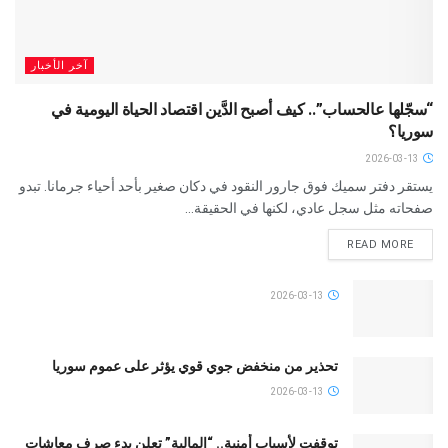
آخر الأخبار
“سجّلها عالحساب”.. كيف أصبح الدَّين اقتصاد الحياة اليومية في
سوريا؟
2026-03-13
يستقر دفتر سميك فوق جارور النقود في دكان صغير بأحد أحياء جرمانا. تبدو
صفحاته مثل سجل عادي، لكنها في الحقيقة...
READ MORE
2026-03-13
تحذير من منخفض جوي قوي يؤثر على عموم سوريا
2026-03-13
توقفت لأسباب أمنية.. “المالية” تعلن بدء صرف معاشات