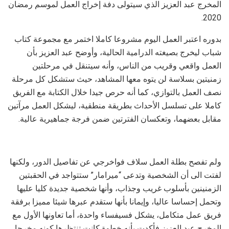
المخرج عبد العزيز الذي سيتولى دفة إخراج العمل لموسم رمضان
2020.
بدوره اعتبر العمل اليوم مشروعا كاملا اختمر مع مجموعة كتاب
شباب ليخرج بصيغته الدرامية الحالية، وأوضح عبد العزيز بأن
العمل واقعي وقريب من الناس، وأنه سيتنقل في مرحلتين
زمنيتين بسلاسة لن يتوه معها المشاهد، حيث ستشكل كل مرحلة
نصف العمل بالتوازي، كما أنه حرص جيدا خلال الكتابة مع الفريق
كاملا على تسلسل الأحداث بطريقة منطقية، ليشكل العمل مرآتين
مقابل بعضهما، وتعكسان الفترتين ضمن فرجة جماهيرية عالية.
ولم تفصح بطلة العمل سلاف فواخرجي عن تفاصيل الدور، ولكنها
لفتت الى أن الشخصية وتدعى “ميرامار” ستتواجد في الحقبتين
الزمنينين بأسلوب غريب وجذاب، وأنها شخصية جديدة كليا عليها
وتحمل إحساسا عاليا، وإيمانا بأنها ستقدم عبرها شيئا مميزا برفقة
فريق عمل متكامل، يشكل فسيفساء واحدة، أما تعاونها الأول مع
المخرج عبد العزيز فأكدت بأنه خطوة كانت تنتظرها كونه مخرجا