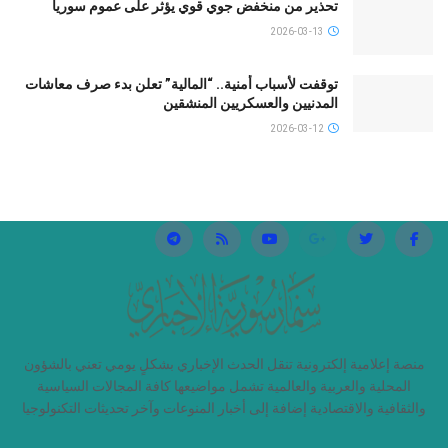
تحذير من منخفض جوي قوي يؤثر على عموم سوريا
2026-03-13
توقفت لأسباب أمنية.. “المالية” تعلن بدء صرف معاشات
المدنيين والعسكريين المنشقين
2026-03-12
منصة إعلامية إلكترونية تنقل الحدث الإخباري بشكلٍ يومي تعني بالشؤون
المحلية والعربية والعالمية تشمل مواضيعها كافة المجالات السياسية
والثقافية والاقتصادية إضافة إلى أخبار المنوعات وآخر تحديثات التكنولوجيا