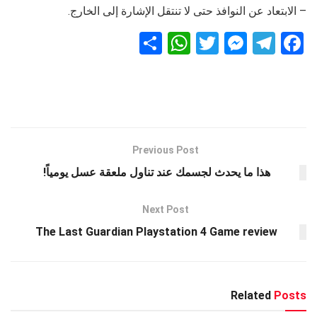
– الابتعاد عن النوافذ حتى لا تنتقل الإشارة إلى الخارج.
S
W
T
M
T
F
h
h
wi
es
el
a
ar
at
tt
se
e
ce
e
s
er
n
gr
b
A
g
a
o
p
er
m
o
Previous Post
k
p
هذا ما يحدث لجسمك عند تناول ملعقة عسل يومياً!
Next Post
The Last Guardian Playstation 4 Game review
Related
Posts