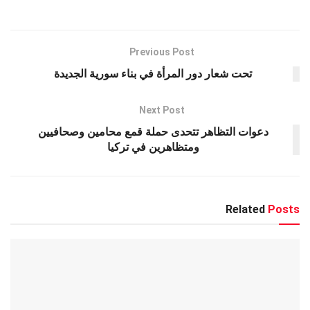
e
s
er
n
gr
b
A
g
a
o
p
er
m
o
Previous Post
k
p
تحت شعار دور المرأة في بناء سورية الجديدة
Next Post
دعوات التظاهر تتحدى حملة قمع محامين وصحافيين
ومتظاهرين في تركيا
Related
Posts