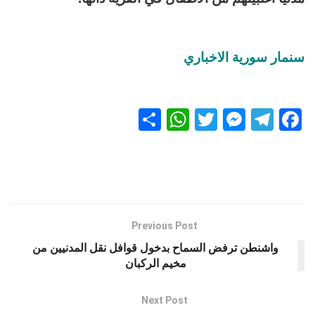
سنمار سورية الاخباري
S
W
T
M
T
F
h
h
wi
es
el
a
ar
at
tt
se
e
ce
e
s
er
n
gr
b
A
g
a
o
p
er
m
o
Previous Post
k
p
واشنطن ترفض السماح بدخول قوافل نقل المدنيين من
مخيم الركبان
Next Post