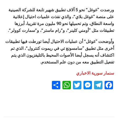
ورصدت “غوغل” نحو 5 آلاف تطبيق شهير تابعة للشركة الصينية
على منصة “غوغل بلاي”، والذي نفذت علميات احتيال إعلانية
واسعة النطاق، وتم تحميلها نحو 90 مليون مرة تقريبا، أبرزها
تطبيقات مثل “أومني كلينر”، و”رام ماستر”، و”سمارت كوولر”.
وأوضحت “غوغل” أن عمليات الاحتيال أيضا تورطت فيها تطبيقات
أخرى مثل تطبيق “سامسونغ تي في ريموت كنترول”، الذي تم
اكتشاف أنه يسجل أيضا الأصوات المحيط بالتليفزيون الذي يتم
تفعيل التطبيق معه من دون علم المستخدم.
سنمار سورية الاخباري
S
W
T
M
T
F
h
h
wi
es
el
a
ar
at
tt
se
e
ce
e
s
er
n
gr
b