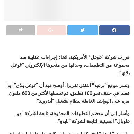
قررت شركة “غوغل” الأمريكية، اتخاذ إجراءات عقابية ضد
مجموعة من التطبيقات، وحذفها من متجرها الإلكتروني “غوغل
بلاي”.
ونشر موقع “بزفيد” التقني تقريرا، أوضح فيه أن “غوغل بلاي”، بدأ
فعليا في حذف نحو 100 تطبيق، تم تحميلها لأكثر من 600 مليون
مرة على الهواتف العاملة بنظام تشغيل “أندرويد”.
وأشار إلى أن معظم التطبيقات المحذوفة، تابعة لشركة “دو
غلوبال” الصينية التابعة لشركة “بايدو”.
واتهمت “غوغل” الشركة الصينية، بانتهاكات تطبيقاتها، لسياسات