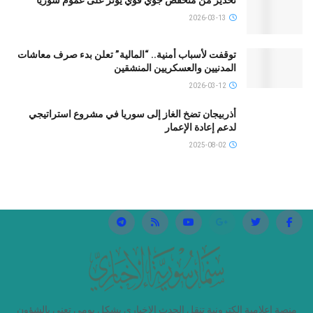
تحذير من منخفض جوي قوي يؤثر على عموم سوريا
2026-03-13
توقفت لأسباب أمنية.. “المالية” تعلن بدء صرف معاشات
المدنيين والعسكريين المنشقين
2026-03-12
أذربيجان تضخ الغاز إلى سوريا في مشروع استراتيجي
لدعم إعادة الإعمار
2025-08-02
منصة إعلامية إلكترونية تنقل الحدث الإخباري بشكلٍ يومي تعني بالشؤون