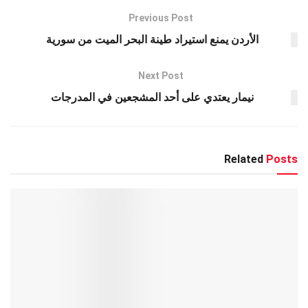
A
g
a
o
p
er
m
o
Previous Post
k
p
الأردن يمنع استيراد طينة البحر الميت من سورية
Next Post
نيمار يعتدي على أحد المشجعين في المدرجات
Related
Posts