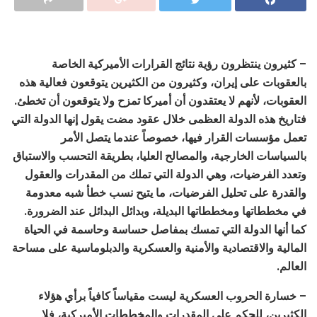
– كثيرون ينتظرون رؤية نتائج القرارات الأميركية الخاصة
بالعقوبات على إيران، وكثيرون من الكثيرين يتوقعون فعالية هذه
العقوبات، لأنهم لا يعتقدون أن أميركا تمزح ولا يتوقعون أن تخطئ.
فتاريخ هذه الدولة العظمى خلال عقود مضت يقول إنها الدولة التي
تعمل مؤسسات القرار فيها، خصوصاً عندما يتصل الأمر
بالسياسات الخارجية، والمصالح العليا، بطريقة التحسب والاستباق
وتعدد الفرضيات، وهي الدولة التي تملك من المقدرات والعقول
والقدرة على تحليل الفرضيات، ما يتيح نسب خطأ شبه معدومة
في مخططاتها ومخططاتها البديلة، وبدائل البدائل عند الضرورة.
كما أنها الدولة التي تمسك بمفاصل حساسة وحاسمة في الحياة
المالية والاقتصادية والأمنية والعسكرية والدبلوماسية على مساحة
العالم.
– خسارة الحروب العسكرية ليست مقياساً كافياً برأي هؤلاء
الكثيرين، للحكم على المقدرات والمخططات الأميركية، فلا