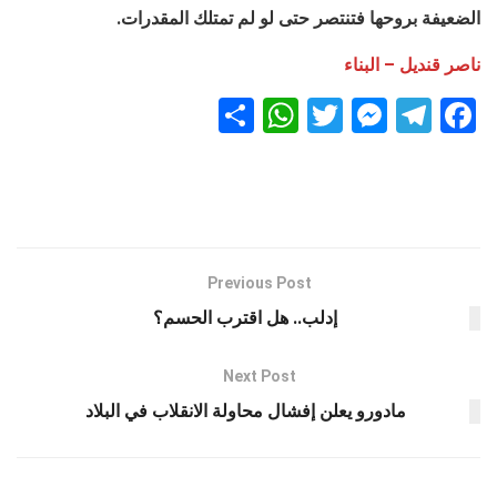
الضعيفة بروحها فتنتصر حتى لو لم تمتلك المقدرات.
ناصر قنديل
– البناء
S
W
T
M
T
F
h
h
wi
es
el
a
ar
at
tt
se
e
ce
e
s
er
n
gr
b
A
g
a
o
p
er
m
o
Previous Post
k
p
إدلب.. هل اقترب الحسم؟
Next Post
مادورو يعلن إفشال محاولة الانقلاب في البلاد