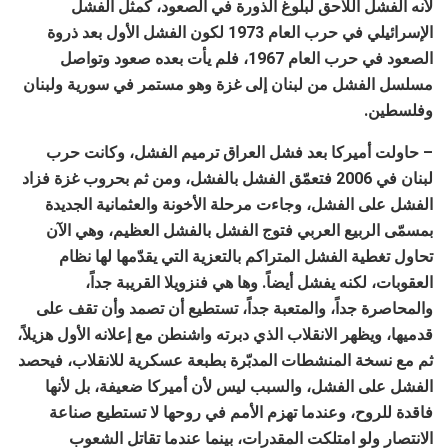
لأنه الفشل اللاحق لبلوغ الذورة في الصعود، كمثل الفشل
الإسرائيلي في حرب العام 1973 لكون الفشل الأول بعد ذروة
الصعود في حرب العام 1967، فلم يأت بعده صعود وتواصل
مسلسل الفشل من لبنان إلى غزة وهو مستمر في سورية ولبنان
وفلسطين.
– حاولت أميركا بعد فشل العراق ترميم الفشل، وكانت حرب
لبنان في 2006 فتعمّق الفشل بالفشل، ومن ثم بحروب غزة فزاد
الفشل على الفشل، وجاءت مرحلة الأخونة والعثمانية الجديدة
بمسمّى الربيع العربي فتوج الفشل بالفشل العظيم، وهي الآن
تحاول تغطية الفشل المتراكم بالتعزية التي يقدّمها لها نظام
العقوبات، لكنه يفشل أيضاً. وها هي فنزويلا القريبة جداً،
والمحاصرة جداً، والمتعبة جداً، تستطيع أن تصمد وأن تقف على
قدميها، ويظهر الانقلاب الذي دبرته واشنطن مع إعلانه الأول هزيلاً،
ثم مع نسخة المنشطات المدبّرة بطبعة عسكرية للانقلاب، فيحصد
الفشل على الفشل، والسبب ليس لأن أميركا ضعيفة، بل لأنها
فاقدة للروح، وعندما تهزم الأمم في روحها لا تستطيع صناعة
الانتصار ولو امتلكت المقدرات، بينما عندما تقاتل الشعوب