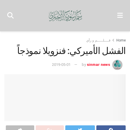
Home
قــــلـــــم و رأي
الفشل الأميركي: فنزويلا نموذجاً
2019-05-01
by
sinmar news