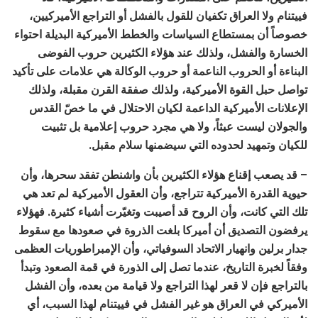
فييتنام ولا العراق تكفيان للقول بالفشل أو التراجع الأميركيين،
خصوصاً أن بمستطاع السياسات والخطط الأميركية البديلة احتواء
الخسارة والفشل، ولذلك عند هؤلاء الكثيرين حروب الفوضى
البناءة أو الحروب الناعمة أو حروب الوكالة هي علامات على تأكيد
تواصل حبل القوة الأميركية، ولذلك صفقة القرن مقبلة، ولذلك
الإعلانات الأميركية الداعمة لكيان الاحتلال في ما خصّ القدس
والجولان ليست عبثاً، ولا هي مجرد حروب إعلامية بل تثبيت
للكيان وتمهيد لحدوده التي سيضمنها سلام مقبل.
– قد يصعب إقناع هؤلاء الكثيرين بأن واشنطن تفقد سحرها، وأن
حيوية القدرة الأميركية تتراجع، وأن العقول الأميركية لم تعد هي
تلك التي كانت، وأن الروح قد أصيبت وتغيّرت أشياء كثيرة. فهؤلاء
يرفضون التصديق أن أميركا بلغت الذروة في صعودها مع سقوط
جدار برلين وانهيار الاتحاد السوفياتي، وأن الإمبراطوريات العظمى
وفقاً لخبرة التاريخ، عندما تصل إلى الذورة في قمة الصعود وتبدأ
بالتراجع فإن لا قعر لهذا التراجع ولا قيامة من بعده، وأن الفشل
الأميركي في العراق هو غير الفشل في فييتنام لهذا السبب، أي