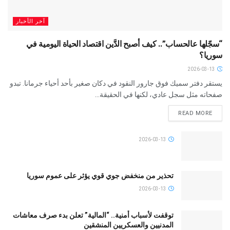
آخر الأخبار
“سجّلها عالحساب”.. كيف أصبح الدَّين اقتصاد الحياة اليومية في
سوريا؟
2026-03-13
يستقر دفتر سميك فوق جارور النقود في دكان صغير بأحد أحياء جرمانا. تبدو
صفحاته مثل سجل عادي، لكنها في الحقيقة...
READ MORE
2026-03-13
تحذير من منخفض جوي قوي يؤثر على عموم سوريا
2026-03-13
توقفت لأسباب أمنية.. “المالية” تعلن بدء صرف معاشات
المدنيين والعسكريين المنشقين