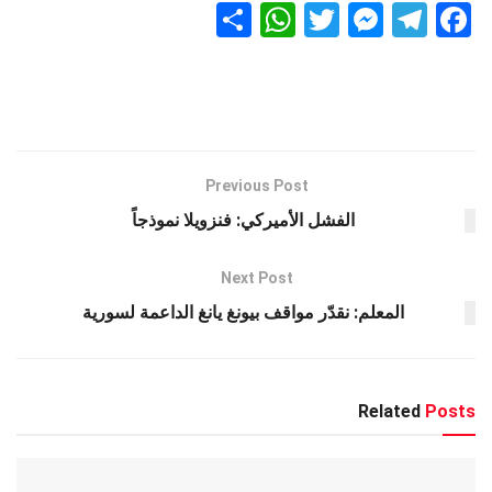
S
W
T
M
T
F
h
h
wi
es
el
a
ar
at
tt
se
e
ce
e
s
er
n
gr
b
A
g
a
o
p
er
m
o
Previous Post
k
p
الفشل الأميركي: فنزويلا نموذجاً
Next Post
المعلم: نقدّر مواقف بيونغ يانغ الداعمة لسورية
Related
Posts