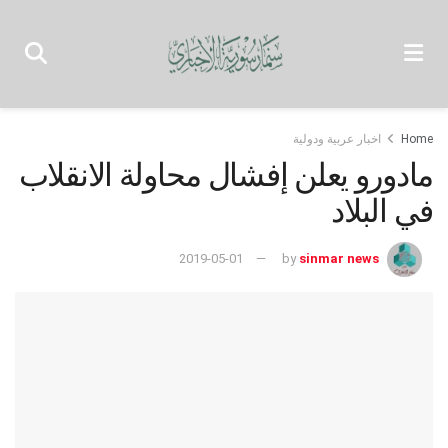
Home
اخبار عربية ودولية
مادورو يعلن إفشال محاولة الانقلاب
في البلاد
2019-05-01
by
sinmar news