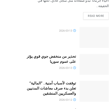
أحياء جرمانا. تبدو صفحاته مثل سجل عادي، لكنها في
الحقيقة...
READ MORE
2026-03-13
تحذير من منخفض جوي قوي يؤثر
على عموم سوريا
2026-03-13
توقفت لأسباب أمنية.. “المالية”
تعلن بدء صرف معاشات المدنيين
والعسكريين المنشقين
2026-03-12