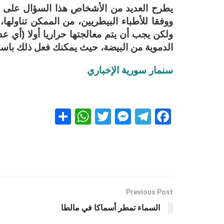
يطرح العديد من الأشخاص هذا السؤال على أ
ووفقا للأطباء البيطريين، من الممكن تناول
ولكن يجب أن يتم معالجتها حراريا أولا (أي عدم 
الدموية من البيضة، حيث يمكنك فعل ذلك باست
سنمار سورية الإخباري
S
W
T
M
T
F
h
h
wi
es
el
a
ar
at
tt
se
e
ce
e
s
er
n
gr
b
A
g
a
o
p
er
m
o
Previous Post
k
p
السماء تمطر أسماكا في مالطا