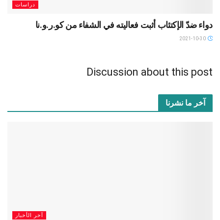
دراسات
دواء ضدّ الإكتئاب أثبت فعاليته في الشفاء من كو.ر.و.نا
2021-10-30
Discussion about this post
آخر ما نشرنا
آخر الأخبار