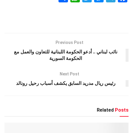
h
h
wi
es
el
a
ar
at
tt
se
e
ce
e
s
er
n
gr
b
A
g
a
o
p
er
m
o
Previous Post
k
p
نائب لبناني .. أدعو الحكومة اللبنانية للتعاون والعمل مع
الحكومة السورية
Next Post
رئيس ريال مدريد السابق يكشف أسباب رحيل رونالد
Related
Posts