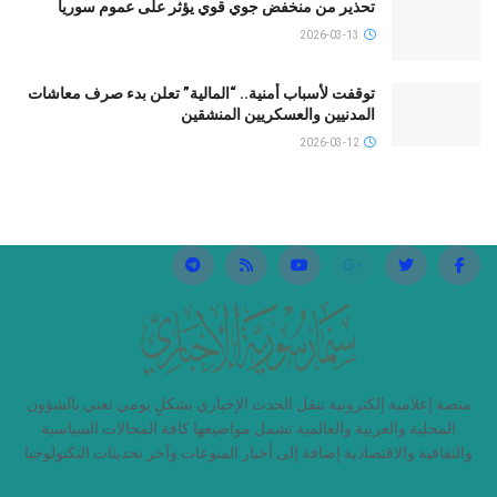
تحذير من منخفض جوي قوي يؤثر على عموم سوريا
2026-03-13
توقفت لأسباب أمنية.. “المالية” تعلن بدء صرف معاشات
المدنيين والعسكريين المنشقين
2026-03-12
منصة إعلامية إلكترونية تنقل الحدث الإخباري بشكلٍ يومي تعني بالشؤون
المحلية والعربية والعالمية تشمل مواضيعها كافة المجالات السياسية
والثقافية والاقتصادية إضافة إلى أخبار المنوعات وآخر تحديثات التكنولوجيا