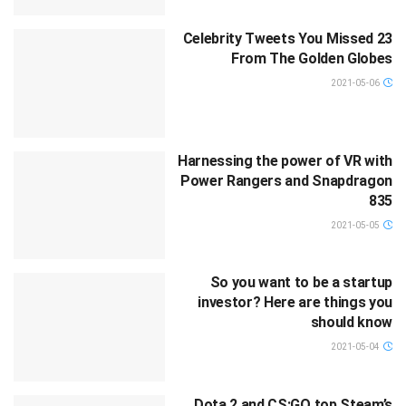
23 Celebrity Tweets You Missed
From The Golden Globes
2021-05-06
Harnessing the power of VR with
Power Rangers and Snapdragon
835
2021-05-05
So you want to be a startup
investor? Here are things you
should know
2021-05-04
Dota 2 and CS:GO top Steam’s